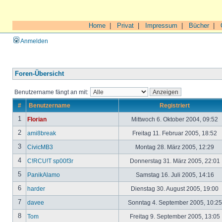
Home
|
Privat
|
Impressum
|
Bücher
|
Anmelden
Foren-Übersicht
Benutzername fängt an mit:
#
Benutzername
Registriert
1
Florian
Mittwoch 6. Oktober 2004, 09:52
2
ami8break
Freitag 11. Februar 2005, 18:52
3
CivicMB3
Montag 28. März 2005, 12:29
4
C!RCU!T sp00f3r
Donnerstag 31. März 2005, 22:01
5
PanikAlamo
Samstag 16. Juli 2005, 14:16
6
harder
Dienstag 30. August 2005, 19:00
7
davee
Sonntag 4. September 2005, 10:2
8
Tom
Freitag 9. September 2005, 13:05