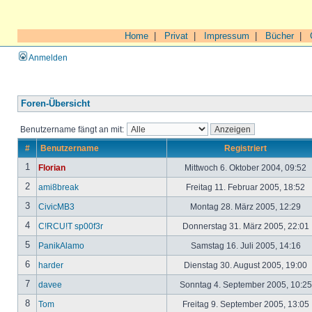
Home
|
Privat
|
Impressum
|
Bücher
|
Anmelden
Foren-Übersicht
Benutzername fängt an mit:
#
Benutzername
Registriert
1
Florian
Mittwoch 6. Oktober 2004, 09:52
2
ami8break
Freitag 11. Februar 2005, 18:52
3
CivicMB3
Montag 28. März 2005, 12:29
4
C!RCU!T sp00f3r
Donnerstag 31. März 2005, 22:01
5
PanikAlamo
Samstag 16. Juli 2005, 14:16
6
harder
Dienstag 30. August 2005, 19:00
7
davee
Sonntag 4. September 2005, 10:2
8
Tom
Freitag 9. September 2005, 13:05