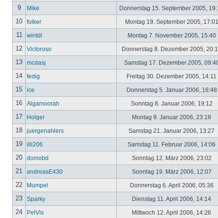
9
Mike
Donnerstag 15. September 2005, 19
10
folker
Montag 19. September 2005, 17:0
11
wintdi
Montag 7. November 2005, 15:40
12
Victoroso
Donnerstag 8. Dezember 2005, 20:
13
mcdasj
Samstag 17. Dezember 2005, 09:4
14
fedig
Freitag 30. Dezember 2005, 14:11
15
ice
Donnerstag 5. Januar 2006, 16:4
16
Algamoorah
Sonntag 8. Januar 2006, 19:12
17
Holger
Montag 9. Januar 2006, 23:18
18
juergenahlers
Samstag 21. Januar 2006, 13:27
19
illi206
Samstag 11. Februar 2006, 14:06
20
domobd
Sonntag 12. März 2006, 23:02
21
andreasE430
Sonntag 19. März 2006, 12:07
22
Mumpel
Donnerstag 6. April 2006, 05:36
23
Sparky
Dienstag 11. April 2006, 14:14
24
PelVis
Mittwoch 12. April 2006, 14:26