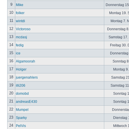
9
Mike
Donnerstag 15
10
folker
Montag 19. 
11
wintdi
Montag 7. 
12
Victoroso
Donnerstag 8
13
mcdasj
Samstag 17.
14
fedig
Freitag 30.
15
ice
Donnerstag 
16
Algamoorah
Sonntag 8.
17
Holger
Montag 9.
18
juergenahlers
Samstag 21
19
illi206
Samstag 11.
20
domobd
Sonntag 1
21
andreasE430
Sonntag 1
22
Mumpel
Donnerstag
23
Sparky
Dienstag 1
24
PelVis
Mittwoch 1