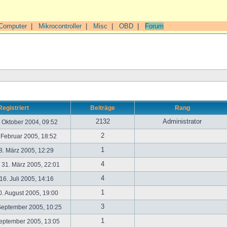
Computer
|
Mikrocontroller
|
Misc
|
OBD
|
Forum
Registriert
Beiträge
Rang
2132
Administrator
. Oktober 2004, 09:52
2
. Februar 2005, 18:52
1
. März 2005, 12:29
4
31. März 2005, 22:01
4
6. Juli 2005, 14:16
1
. August 2005, 19:00
3
September 2005, 10:25
1
September 2005, 13:05