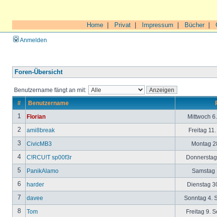
Home
|
Privat
|
Impressum
|
Bücher
|
Anmelden
Foren-Übersicht
Benutzername fängt an mit:
#
Benutzername
1
Florian
Mittwoch 6
2
ami8break
Freitag 11
3
CivicMB3
Montag 28
4
C!RCU!T sp00f3r
Donnerstag 
5
PanikAlamo
Samstag 1
6
harder
Dienstag 30
7
davee
Sonntag 4. 
8
Tom
Freitag 9. 