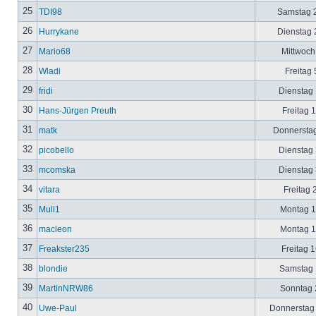
25
TDI98
Samstag 2
26
Hurrykane
Dienstag 2
27
Mario68
Mittwoch
28
Wladi
Freitag 
29
fridi
Dienstag 
30
Hans-Jürgen Preuth
Freitag 
31
matk
Donnerstag
32
picobello
Dienstag 
33
mcomska
Dienstag 
34
vitara
Freitag 
35
Muli1
Montag 12
36
macleon
Montag 12
37
Freakster235
Freitag 1
38
blondie
Samstag 1
39
MartinNRW86
Sonntag 2
40
Uwe-Paul
Donnerstag 