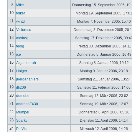
9
Mike
Donnerstag 15. September 2005, 19
10
folker
Montag 19. September 2005, 17:0
11
wintdi
Montag 7. November 2005, 15:40
12
Victoroso
Donnerstag 8. Dezember 2005, 20:
13
mcdasj
Samstag 17. Dezember 2005, 09:4
14
fedig
Freitag 30. Dezember 2005, 14:11
15
ice
Donnerstag 5. Januar 2006, 16:4
16
Algamoorah
Sonntag 8. Januar 2006, 19:12
17
Holger
Montag 9. Januar 2006, 23:18
18
juergenahlers
Samstag 21. Januar 2006, 13:27
19
illi206
Samstag 11. Februar 2006, 14:06
20
domobd
Sonntag 12. März 2006, 23:02
21
andreasE430
Sonntag 19. März 2006, 12:07
22
Mumpel
Donnerstag 6. April 2006, 05:36
23
Sparky
Dienstag 11. April 2006, 14:14
24
PelVis
Mittwoch 12. April 2006, 14:26