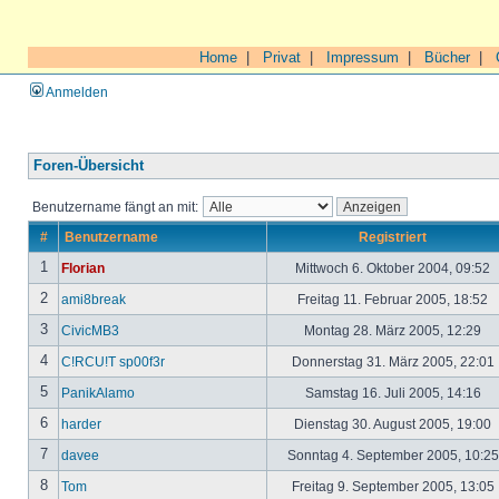
Home
|
Privat
|
Impressum
|
Bücher
|
Anmelden
Foren-Übersicht
Benutzername fängt an mit:
#
Benutzername
Registriert
1
Florian
Mittwoch 6. Oktober 2004, 09:52
2
ami8break
Freitag 11. Februar 2005, 18:52
3
CivicMB3
Montag 28. März 2005, 12:29
4
C!RCU!T sp00f3r
Donnerstag 31. März 2005, 22:01
5
PanikAlamo
Samstag 16. Juli 2005, 14:16
6
harder
Dienstag 30. August 2005, 19:00
7
davee
Sonntag 4. September 2005, 10:2
8
Tom
Freitag 9. September 2005, 13:05