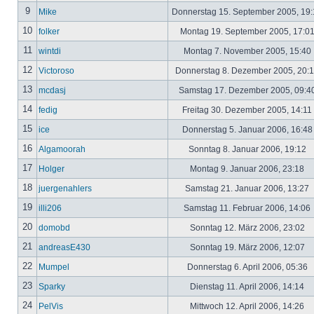
9
Mike
Donnerstag 15. September 2005, 19
10
folker
Montag 19. September 2005, 17:0
11
wintdi
Montag 7. November 2005, 15:40
12
Victoroso
Donnerstag 8. Dezember 2005, 20:
13
mcdasj
Samstag 17. Dezember 2005, 09:4
14
fedig
Freitag 30. Dezember 2005, 14:11
15
ice
Donnerstag 5. Januar 2006, 16:4
16
Algamoorah
Sonntag 8. Januar 2006, 19:12
17
Holger
Montag 9. Januar 2006, 23:18
18
juergenahlers
Samstag 21. Januar 2006, 13:27
19
illi206
Samstag 11. Februar 2006, 14:06
20
domobd
Sonntag 12. März 2006, 23:02
21
andreasE430
Sonntag 19. März 2006, 12:07
22
Mumpel
Donnerstag 6. April 2006, 05:36
23
Sparky
Dienstag 11. April 2006, 14:14
24
PelVis
Mittwoch 12. April 2006, 14:26