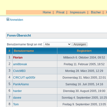
Home
|
Privat
|
Impressum
|
Bücher
|
Anmelden
Foren-Übersicht
Benutzername fängt an mit:
#
Benutzername
Registriert
1
Florian
Mittwoch 6. Oktober 2004, 09:52
2
ami8break
Freitag 11. Februar 2005, 18:52
3
CivicMB3
Montag 28. März 2005, 12:29
4
C!RCU!T sp00f3r
Donnerstag 31. März 2005, 22:01
5
PanikAlamo
Samstag 16. Juli 2005, 14:16
6
harder
Dienstag 30. August 2005, 19:00
7
davee
Sonntag 4. September 2005, 10:2
8
Tom
Freitag 9. September 2005, 13:05