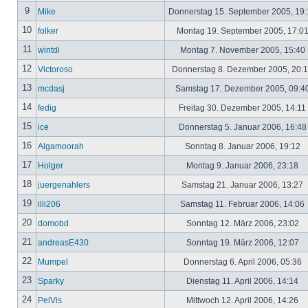
9
Mike
Donnerstag 15. September 2005, 19
10
folker
Montag 19. September 2005, 17:0
11
wintdi
Montag 7. November 2005, 15:40
12
Victoroso
Donnerstag 8. Dezember 2005, 20:
13
mcdasj
Samstag 17. Dezember 2005, 09:4
14
fedig
Freitag 30. Dezember 2005, 14:11
15
ice
Donnerstag 5. Januar 2006, 16:4
16
Algamoorah
Sonntag 8. Januar 2006, 19:12
17
Holger
Montag 9. Januar 2006, 23:18
18
juergenahlers
Samstag 21. Januar 2006, 13:27
19
illi206
Samstag 11. Februar 2006, 14:06
20
domobd
Sonntag 12. März 2006, 23:02
21
andreasE430
Sonntag 19. März 2006, 12:07
22
Mumpel
Donnerstag 6. April 2006, 05:36
23
Sparky
Dienstag 11. April 2006, 14:14
24
PelVis
Mittwoch 12. April 2006, 14:26