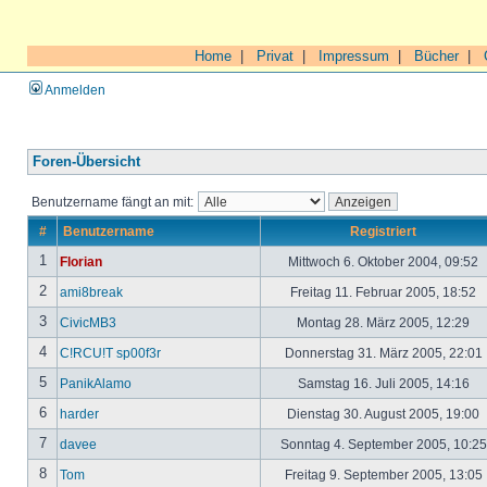
Home
|
Privat
|
Impressum
|
Bücher
|
Anmelden
Foren-Übersicht
Benutzername fängt an mit:
#
Benutzername
Registriert
1
Florian
Mittwoch 6. Oktober 2004, 09:52
2
ami8break
Freitag 11. Februar 2005, 18:52
3
CivicMB3
Montag 28. März 2005, 12:29
4
C!RCU!T sp00f3r
Donnerstag 31. März 2005, 22:01
5
PanikAlamo
Samstag 16. Juli 2005, 14:16
6
harder
Dienstag 30. August 2005, 19:00
7
davee
Sonntag 4. September 2005, 10:2
8
Tom
Freitag 9. September 2005, 13:05