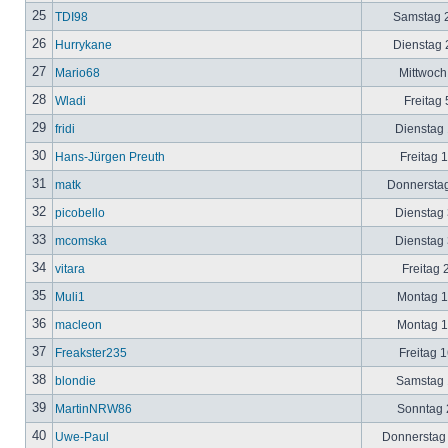
25
TDI98
Samstag 2
26
Hurrykane
Dienstag 2
27
Mario68
Mittwoch
28
Wladi
Freitag 
29
fridi
Dienstag 
30
Hans-Jürgen Preuth
Freitag 
31
matk
Donnerstag
32
picobello
Dienstag 
33
mcomska
Dienstag 
34
vitara
Freitag 
35
Muli1
Montag 12
36
macleon
Montag 12
37
Freakster235
Freitag 1
38
blondie
Samstag 1
39
MartinNRW86
Sonntag 2
40
Uwe-Paul
Donnerstag 