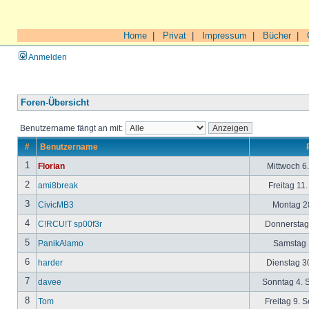
Home
|
Privat
|
Impressum
|
Bücher
|
Anmelden
Foren-Übersicht
Benutzername fängt an mit:
#
Benutzername
1
Florian
Mittwoch 6
2
ami8break
Freitag 11
3
CivicMB3
Montag 28
4
C!RCU!T sp00f3r
Donnerstag 
5
PanikAlamo
Samstag 1
6
harder
Dienstag 30
7
davee
Sonntag 4. 
8
Tom
Freitag 9. 