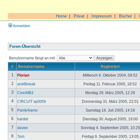
Home
|
Privat
|
Impressum
|
Bücher
|
Anmelden
Foren-Übersicht
Benutzername fängt an mit:
#
Benutzername
Registriert
1
Florian
Mittwoch 6. Oktober 2004, 09:52
2
ami8break
Freitag 11. Februar 2005, 18:52
3
CivicMB3
Montag 28. März 2005, 12:29
4
C!RCU!T sp00f3r
Donnerstag 31. März 2005, 22:01
5
PanikAlamo
Samstag 16. Juli 2005, 14:16
6
harder
Dienstag 30. August 2005, 19:00
7
davee
Sonntag 4. September 2005, 10:2
8
Tom
Freitag 9. September 2005, 13:05