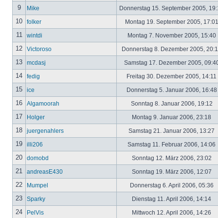
9
Mike
Donnerstag 15. September 2005, 19
10
folker
Montag 19. September 2005, 17:0
11
wintdi
Montag 7. November 2005, 15:40
12
Victoroso
Donnerstag 8. Dezember 2005, 20:
13
mcdasj
Samstag 17. Dezember 2005, 09:4
14
fedig
Freitag 30. Dezember 2005, 14:11
15
ice
Donnerstag 5. Januar 2006, 16:4
16
Algamoorah
Sonntag 8. Januar 2006, 19:12
17
Holger
Montag 9. Januar 2006, 23:18
18
juergenahlers
Samstag 21. Januar 2006, 13:27
19
illi206
Samstag 11. Februar 2006, 14:06
20
domobd
Sonntag 12. März 2006, 23:02
21
andreasE430
Sonntag 19. März 2006, 12:07
22
Mumpel
Donnerstag 6. April 2006, 05:36
23
Sparky
Dienstag 11. April 2006, 14:14
24
PelVis
Mittwoch 12. April 2006, 14:26