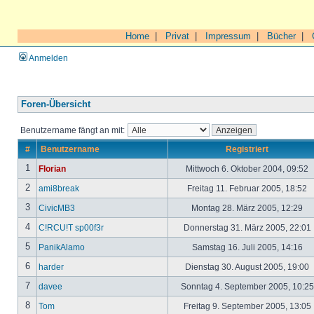
Home
|
Privat
|
Impressum
|
Bücher
|
Anmelden
Foren-Übersicht
Benutzername fängt an mit:
#
Benutzername
Registriert
1
Florian
Mittwoch 6. Oktober 2004, 09:52
2
ami8break
Freitag 11. Februar 2005, 18:52
3
CivicMB3
Montag 28. März 2005, 12:29
4
C!RCU!T sp00f3r
Donnerstag 31. März 2005, 22:01
5
PanikAlamo
Samstag 16. Juli 2005, 14:16
6
harder
Dienstag 30. August 2005, 19:00
7
davee
Sonntag 4. September 2005, 10:2
8
Tom
Freitag 9. September 2005, 13:05