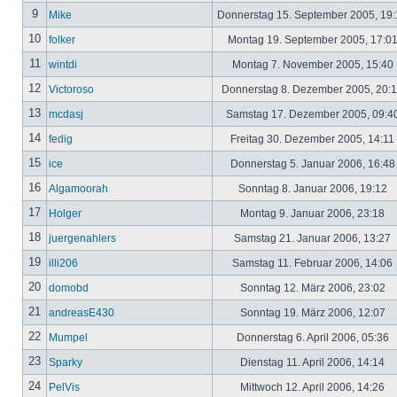
9
Mike
Donnerstag 15. September 2005, 19
10
folker
Montag 19. September 2005, 17:0
11
wintdi
Montag 7. November 2005, 15:40
12
Victoroso
Donnerstag 8. Dezember 2005, 20:
13
mcdasj
Samstag 17. Dezember 2005, 09:4
14
fedig
Freitag 30. Dezember 2005, 14:11
15
ice
Donnerstag 5. Januar 2006, 16:4
16
Algamoorah
Sonntag 8. Januar 2006, 19:12
17
Holger
Montag 9. Januar 2006, 23:18
18
juergenahlers
Samstag 21. Januar 2006, 13:27
19
illi206
Samstag 11. Februar 2006, 14:06
20
domobd
Sonntag 12. März 2006, 23:02
21
andreasE430
Sonntag 19. März 2006, 12:07
22
Mumpel
Donnerstag 6. April 2006, 05:36
23
Sparky
Dienstag 11. April 2006, 14:14
24
PelVis
Mittwoch 12. April 2006, 14:26