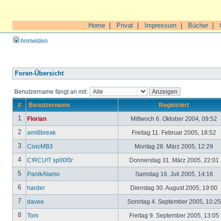
Home
|
Privat
|
Impressum
|
Bücher
|
Anmelden
Foren-Übersicht
Benutzername fängt an mit:
#
Benutzername
Registriert
1
Florian
Mittwoch 6. Oktober 2004, 09:52
2
ami8break
Freitag 11. Februar 2005, 18:52
3
CivicMB3
Montag 28. März 2005, 12:29
4
C!RCU!T sp00f3r
Donnerstag 31. März 2005, 22:01
5
PanikAlamo
Samstag 16. Juli 2005, 14:16
6
harder
Dienstag 30. August 2005, 19:00
7
davee
Sonntag 4. September 2005, 10:2
8
Tom
Freitag 9. September 2005, 13:05