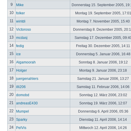
9
Mike
Donnerstag 15. September 2005, 19
10
folker
Montag 19. September 2005, 17:0
11
wintdi
Montag 7. November 2005, 15:40
12
Victoroso
Donnerstag 8. Dezember 2005, 20:
13
mcdasj
Samstag 17. Dezember 2005, 09:4
14
fedig
Freitag 30. Dezember 2005, 14:11
15
ice
Donnerstag 5. Januar 2006, 16:4
16
Algamoorah
Sonntag 8. Januar 2006, 19:12
17
Holger
Montag 9. Januar 2006, 23:18
18
juergenahlers
Samstag 21. Januar 2006, 13:27
19
illi206
Samstag 11. Februar 2006, 14:06
20
domobd
Sonntag 12. März 2006, 23:02
21
andreasE430
Sonntag 19. März 2006, 12:07
22
Mumpel
Donnerstag 6. April 2006, 05:36
23
Sparky
Dienstag 11. April 2006, 14:14
24
PelVis
Mittwoch 12. April 2006, 14:26