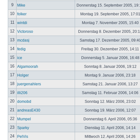
9
Mike
Donnerstag 15. September 2005, 19
10
folker
Montag 19. September 2005, 17:0
11
wintdi
Montag 7. November 2005, 15:40
12
Victoroso
Donnerstag 8. Dezember 2005, 20:
13
mcdasj
Samstag 17. Dezember 2005, 09:4
14
fedig
Freitag 30. Dezember 2005, 14:11
15
ice
Donnerstag 5. Januar 2006, 16:4
16
Algamoorah
Sonntag 8. Januar 2006, 19:12
17
Holger
Montag 9. Januar 2006, 23:18
18
juergenahlers
Samstag 21. Januar 2006, 13:27
19
illi206
Samstag 11. Februar 2006, 14:06
20
domobd
Sonntag 12. März 2006, 23:02
21
andreasE430
Sonntag 19. März 2006, 12:07
22
Mumpel
Donnerstag 6. April 2006, 05:36
23
Sparky
Dienstag 11. April 2006, 14:14
24
PelVis
Mittwoch 12. April 2006, 14:26