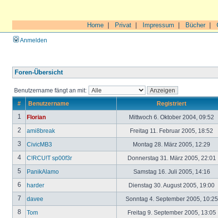
Home
|
Privat
|
Impressum
|
Bücher
|
Anmelden
Foren-Übersicht
Benutzername fängt an mit:
#
Benutzername
Registriert
1
Florian
Mittwoch 6. Oktober 2004, 09:52
2
ami8break
Freitag 11. Februar 2005, 18:52
3
CivicMB3
Montag 28. März 2005, 12:29
4
C!RCU!T sp00f3r
Donnerstag 31. März 2005, 22:01
5
PanikAlamo
Samstag 16. Juli 2005, 14:16
6
harder
Dienstag 30. August 2005, 19:00
7
davee
Sonntag 4. September 2005, 10:2
8
Tom
Freitag 9. September 2005, 13:05