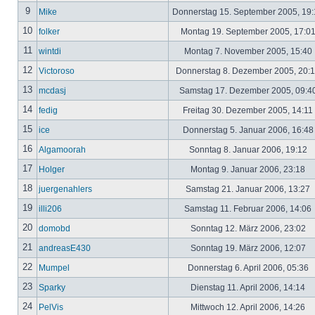
9
Mike
Donnerstag 15. September 2005, 19
10
folker
Montag 19. September 2005, 17:0
11
wintdi
Montag 7. November 2005, 15:40
12
Victoroso
Donnerstag 8. Dezember 2005, 20:
13
mcdasj
Samstag 17. Dezember 2005, 09:4
14
fedig
Freitag 30. Dezember 2005, 14:11
15
ice
Donnerstag 5. Januar 2006, 16:4
16
Algamoorah
Sonntag 8. Januar 2006, 19:12
17
Holger
Montag 9. Januar 2006, 23:18
18
juergenahlers
Samstag 21. Januar 2006, 13:27
19
illi206
Samstag 11. Februar 2006, 14:06
20
domobd
Sonntag 12. März 2006, 23:02
21
andreasE430
Sonntag 19. März 2006, 12:07
22
Mumpel
Donnerstag 6. April 2006, 05:36
23
Sparky
Dienstag 11. April 2006, 14:14
24
PelVis
Mittwoch 12. April 2006, 14:26