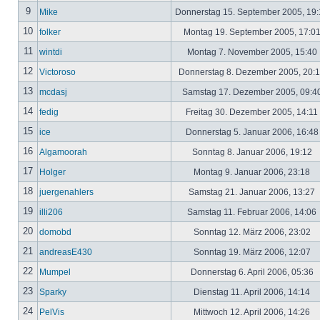
9
Mike
Donnerstag 15. September 2005, 19
10
folker
Montag 19. September 2005, 17:0
11
wintdi
Montag 7. November 2005, 15:40
12
Victoroso
Donnerstag 8. Dezember 2005, 20:
13
mcdasj
Samstag 17. Dezember 2005, 09:4
14
fedig
Freitag 30. Dezember 2005, 14:11
15
ice
Donnerstag 5. Januar 2006, 16:4
16
Algamoorah
Sonntag 8. Januar 2006, 19:12
17
Holger
Montag 9. Januar 2006, 23:18
18
juergenahlers
Samstag 21. Januar 2006, 13:27
19
illi206
Samstag 11. Februar 2006, 14:06
20
domobd
Sonntag 12. März 2006, 23:02
21
andreasE430
Sonntag 19. März 2006, 12:07
22
Mumpel
Donnerstag 6. April 2006, 05:36
23
Sparky
Dienstag 11. April 2006, 14:14
24
PelVis
Mittwoch 12. April 2006, 14:26