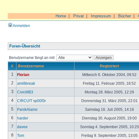
Home
|
Privat
|
Impressum
|
Bücher
|
Anmelden
Foren-Übersicht
Benutzername fängt an mit:
#
Benutzername
Registriert
1
Florian
Mittwoch 6. Oktober 2004, 09:52
2
ami8break
Freitag 11. Februar 2005, 18:52
3
CivicMB3
Montag 28. März 2005, 12:29
4
C!RCU!T sp00f3r
Donnerstag 31. März 2005, 22:01
5
PanikAlamo
Samstag 16. Juli 2005, 14:16
6
harder
Dienstag 30. August 2005, 19:00
7
davee
Sonntag 4. September 2005, 10:2
8
Tom
Freitag 9. September 2005, 13:05