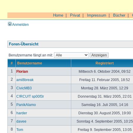
Home
|
Privat
|
Impressum
|
Bücher
|
Anmelden
Foren-Übersicht
Benutzername fängt an mit:
#
Benutzername
Registriert
1
Florian
Mittwoch 6. Oktober 2004, 09:52
2
ami8break
Freitag 11. Februar 2005, 18:52
3
CivicMB3
Montag 28. März 2005, 12:29
4
C!RCU!T sp00f3r
Donnerstag 31. März 2005, 22:01
5
PanikAlamo
Samstag 16. Juli 2005, 14:16
6
harder
Dienstag 30. August 2005, 19:00
7
davee
Sonntag 4. September 2005, 10:2
8
Tom
Freitag 9. September 2005, 13:05