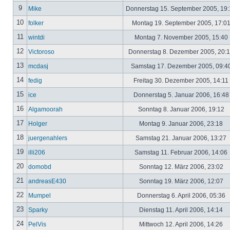
9
Mike
Donnerstag 15. September 2005, 19
10
folker
Montag 19. September 2005, 17:0
11
wintdi
Montag 7. November 2005, 15:40
12
Victoroso
Donnerstag 8. Dezember 2005, 20:
13
mcdasj
Samstag 17. Dezember 2005, 09:4
14
fedig
Freitag 30. Dezember 2005, 14:11
15
ice
Donnerstag 5. Januar 2006, 16:4
16
Algamoorah
Sonntag 8. Januar 2006, 19:12
17
Holger
Montag 9. Januar 2006, 23:18
18
juergenahlers
Samstag 21. Januar 2006, 13:27
19
illi206
Samstag 11. Februar 2006, 14:06
20
domobd
Sonntag 12. März 2006, 23:02
21
andreasE430
Sonntag 19. März 2006, 12:07
22
Mumpel
Donnerstag 6. April 2006, 05:36
23
Sparky
Dienstag 11. April 2006, 14:14
24
PelVis
Mittwoch 12. April 2006, 14:26