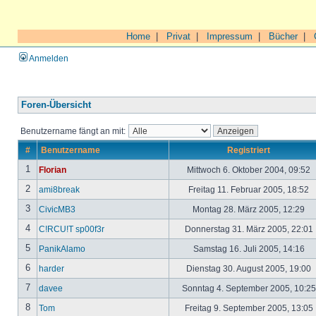
Home
|
Privat
|
Impressum
|
Bücher
|
Anmelden
Foren-Übersicht
Benutzername fängt an mit:
#
Benutzername
Registriert
1
Florian
Mittwoch 6. Oktober 2004, 09:52
2
ami8break
Freitag 11. Februar 2005, 18:52
3
CivicMB3
Montag 28. März 2005, 12:29
4
C!RCU!T sp00f3r
Donnerstag 31. März 2005, 22:01
5
PanikAlamo
Samstag 16. Juli 2005, 14:16
6
harder
Dienstag 30. August 2005, 19:00
7
davee
Sonntag 4. September 2005, 10:2
8
Tom
Freitag 9. September 2005, 13:05