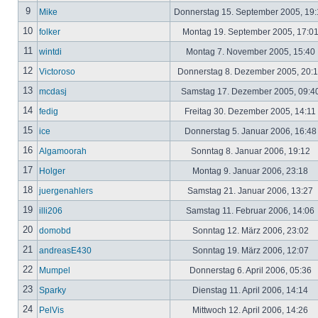
9
Mike
Donnerstag 15. September 2005, 19
10
folker
Montag 19. September 2005, 17:0
11
wintdi
Montag 7. November 2005, 15:40
12
Victoroso
Donnerstag 8. Dezember 2005, 20:
13
mcdasj
Samstag 17. Dezember 2005, 09:4
14
fedig
Freitag 30. Dezember 2005, 14:11
15
ice
Donnerstag 5. Januar 2006, 16:4
16
Algamoorah
Sonntag 8. Januar 2006, 19:12
17
Holger
Montag 9. Januar 2006, 23:18
18
juergenahlers
Samstag 21. Januar 2006, 13:27
19
illi206
Samstag 11. Februar 2006, 14:06
20
domobd
Sonntag 12. März 2006, 23:02
21
andreasE430
Sonntag 19. März 2006, 12:07
22
Mumpel
Donnerstag 6. April 2006, 05:36
23
Sparky
Dienstag 11. April 2006, 14:14
24
PelVis
Mittwoch 12. April 2006, 14:26