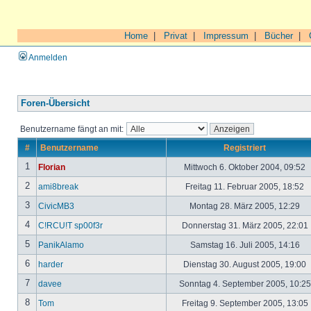
Home
|
Privat
|
Impressum
|
Bücher
|
Anmelden
Foren-Übersicht
Benutzername fängt an mit:
#
Benutzername
Registriert
1
Florian
Mittwoch 6. Oktober 2004, 09:52
2
ami8break
Freitag 11. Februar 2005, 18:52
3
CivicMB3
Montag 28. März 2005, 12:29
4
C!RCU!T sp00f3r
Donnerstag 31. März 2005, 22:01
5
PanikAlamo
Samstag 16. Juli 2005, 14:16
6
harder
Dienstag 30. August 2005, 19:00
7
davee
Sonntag 4. September 2005, 10:2
8
Tom
Freitag 9. September 2005, 13:05