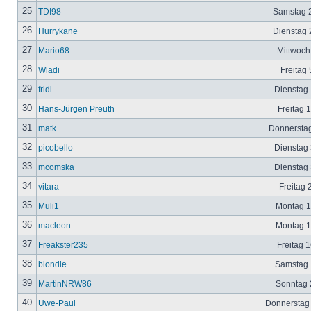
25
TDI98
Samstag 2
26
Hurrykane
Dienstag 2
27
Mario68
Mittwoch
28
Wladi
Freitag 
29
fridi
Dienstag 
30
Hans-Jürgen Preuth
Freitag 
31
matk
Donnerstag
32
picobello
Dienstag 
33
mcomska
Dienstag 
34
vitara
Freitag 
35
Muli1
Montag 12
36
macleon
Montag 12
37
Freakster235
Freitag 1
38
blondie
Samstag 1
39
MartinNRW86
Sonntag 2
40
Uwe-Paul
Donnerstag 