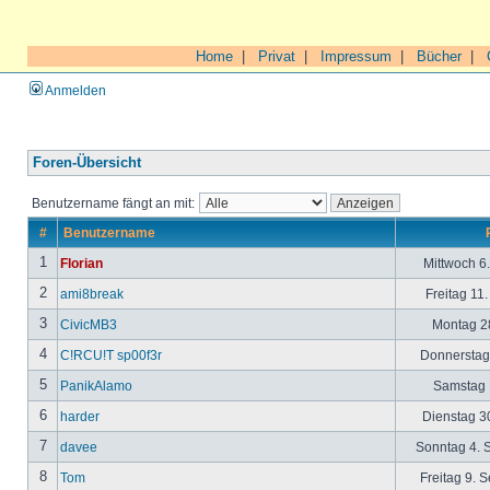
Home
|
Privat
|
Impressum
|
Bücher
|
Anmelden
Foren-Übersicht
Benutzername fängt an mit:
#
Benutzername
1
Florian
Mittwoch 6
2
ami8break
Freitag 11
3
CivicMB3
Montag 28
4
C!RCU!T sp00f3r
Donnerstag 
5
PanikAlamo
Samstag 1
6
harder
Dienstag 30
7
davee
Sonntag 4. 
8
Tom
Freitag 9. 