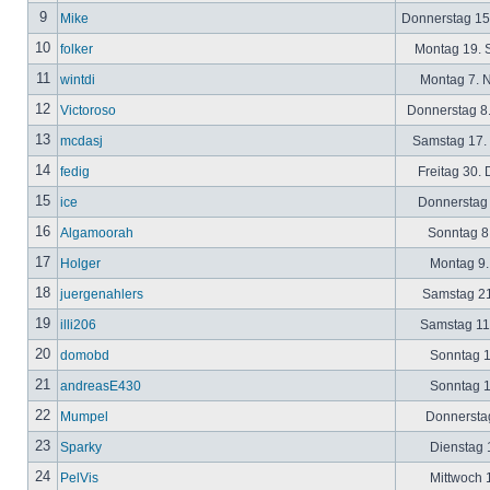
9
Mike
Donnerstag 15
10
folker
Montag 19. 
11
wintdi
Montag 7. 
12
Victoroso
Donnerstag 8
13
mcdasj
Samstag 17.
14
fedig
Freitag 30.
15
ice
Donnerstag 
16
Algamoorah
Sonntag 8.
17
Holger
Montag 9.
18
juergenahlers
Samstag 21
19
illi206
Samstag 11.
20
domobd
Sonntag 1
21
andreasE430
Sonntag 1
22
Mumpel
Donnerstag
23
Sparky
Dienstag 1
24
PelVis
Mittwoch 1