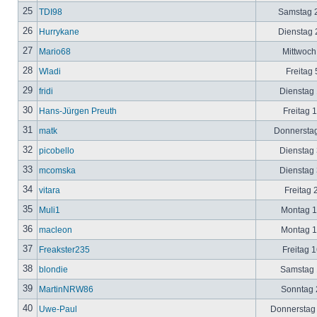
25
TDI98
Samstag 2
26
Hurrykane
Dienstag 2
27
Mario68
Mittwoch
28
Wladi
Freitag 
29
fridi
Dienstag 
30
Hans-Jürgen Preuth
Freitag 
31
matk
Donnerstag
32
picobello
Dienstag 
33
mcomska
Dienstag 
34
vitara
Freitag 
35
Muli1
Montag 12
36
macleon
Montag 12
37
Freakster235
Freitag 1
38
blondie
Samstag 1
39
MartinNRW86
Sonntag 2
40
Uwe-Paul
Donnerstag 