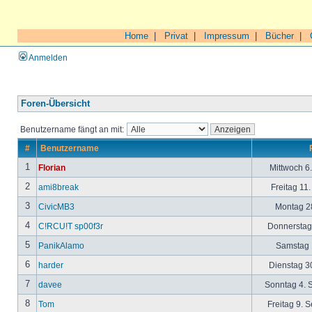
Home
|
Privat
|
Impressum
|
Bücher
|
Anmelden
Foren-Übersicht
Benutzername fängt an mit:
#
Benutzername
1
Florian
Mittwoch 6
2
ami8break
Freitag 11
3
CivicMB3
Montag 28
4
C!RCU!T sp00f3r
Donnerstag 
5
PanikAlamo
Samstag 1
6
harder
Dienstag 30
7
davee
Sonntag 4. 
8
Tom
Freitag 9. 