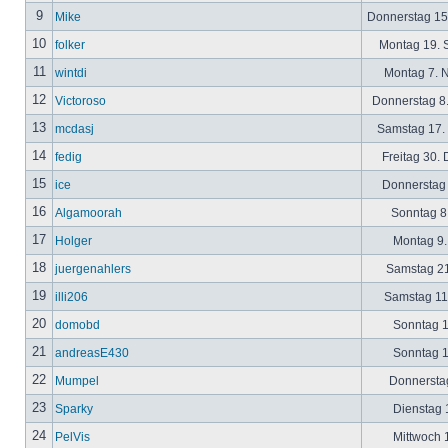
9
Mike
Donnerstag 15
10
folker
Montag 19. 
11
wintdi
Montag 7. 
12
Victoroso
Donnerstag 8
13
mcdasj
Samstag 17.
14
fedig
Freitag 30.
15
ice
Donnerstag 
16
Algamoorah
Sonntag 8.
17
Holger
Montag 9.
18
juergenahlers
Samstag 21
19
illi206
Samstag 11.
20
domobd
Sonntag 1
21
andreasE430
Sonntag 1
22
Mumpel
Donnerstag
23
Sparky
Dienstag 1
24
PelVis
Mittwoch 1