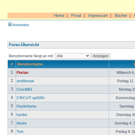
Home
|
Privat
|
Impressum
|
Bücher
|
Anmelden
Foren-Übersicht
Benutzername fängt an mit:
#
Benutzername
1
Florian
Mittwoch 6
2
ami8break
Freitag 11
3
CivicMB3
Montag 28
4
C!RCU!T sp00f3r
Donnerstag 
5
PanikAlamo
Samstag 1
6
harder
Dienstag 30
7
davee
Sonntag 4. 
8
Tom
Freitag 9. 