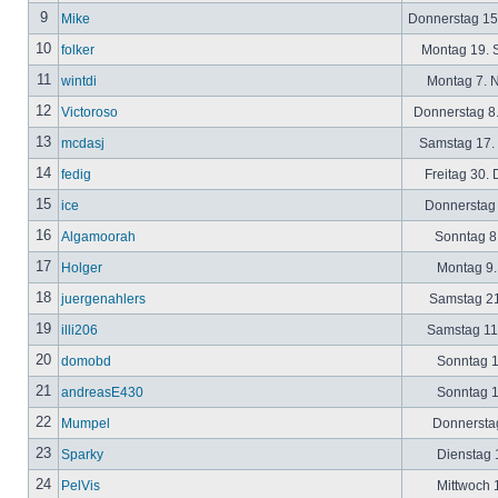
9
Mike
Donnerstag 15
10
folker
Montag 19. 
11
wintdi
Montag 7. 
12
Victoroso
Donnerstag 8
13
mcdasj
Samstag 17.
14
fedig
Freitag 30.
15
ice
Donnerstag 
16
Algamoorah
Sonntag 8.
17
Holger
Montag 9.
18
juergenahlers
Samstag 21
19
illi206
Samstag 11.
20
domobd
Sonntag 1
21
andreasE430
Sonntag 1
22
Mumpel
Donnerstag
23
Sparky
Dienstag 1
24
PelVis
Mittwoch 1