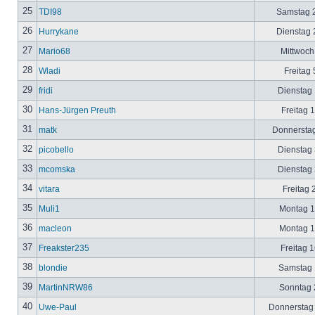
25
TDI98
Samstag 2
26
Hurrykane
Dienstag 2
27
Mario68
Mittwoch
28
Wladi
Freitag 
29
fridi
Dienstag 
30
Hans-Jürgen Preuth
Freitag 
31
matk
Donnerstag
32
picobello
Dienstag 
33
mcomska
Dienstag 
34
vitara
Freitag 
35
Muli1
Montag 12
36
macleon
Montag 12
37
Freakster235
Freitag 1
38
blondie
Samstag 1
39
MartinNRW86
Sonntag 2
40
Uwe-Paul
Donnerstag 