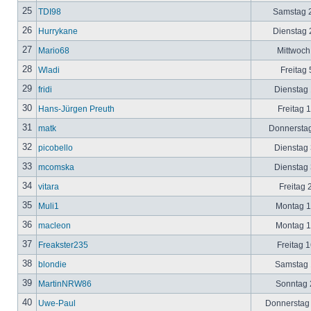
25
TDI98
Samstag 2
26
Hurrykane
Dienstag 2
27
Mario68
Mittwoch
28
Wladi
Freitag 
29
fridi
Dienstag 
30
Hans-Jürgen Preuth
Freitag 
31
matk
Donnerstag
32
picobello
Dienstag 
33
mcomska
Dienstag 
34
vitara
Freitag 
35
Muli1
Montag 12
36
macleon
Montag 12
37
Freakster235
Freitag 1
38
blondie
Samstag 1
39
MartinNRW86
Sonntag 2
40
Uwe-Paul
Donnerstag 