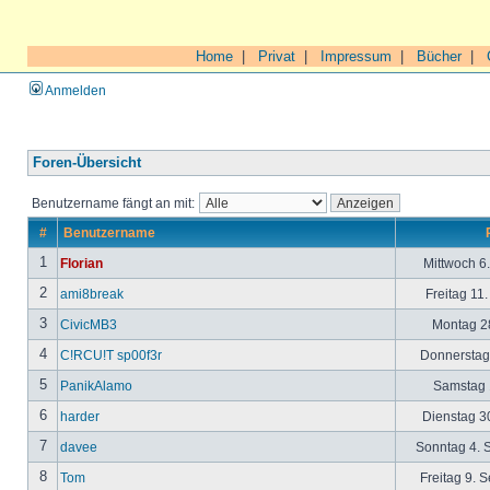
Home
|
Privat
|
Impressum
|
Bücher
|
Anmelden
Foren-Übersicht
Benutzername fängt an mit:
#
Benutzername
1
Florian
Mittwoch 6
2
ami8break
Freitag 11
3
CivicMB3
Montag 28
4
C!RCU!T sp00f3r
Donnerstag 
5
PanikAlamo
Samstag 1
6
harder
Dienstag 30
7
davee
Sonntag 4. 
8
Tom
Freitag 9. 