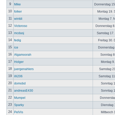
9
Mike
Donnerstag 15
10
folker
Montag 19. 
11
wintdi
Montag 7. 
12
Victoroso
Donnerstag 8
13
mcdasj
Samstag 17.
14
fedig
Freitag 30.
15
ice
Donnerstag 
16
Algamoorah
Sonntag 8.
17
Holger
Montag 9.
18
juergenahlers
Samstag 21
19
illi206
Samstag 11.
20
domobd
Sonntag 1
21
andreasE430
Sonntag 1
22
Mumpel
Donnerstag
23
Sparky
Dienstag 1
24
PelVis
Mittwoch 1