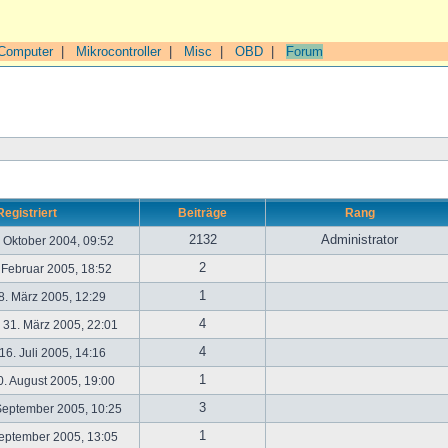
Computer
|
Mikrocontroller
|
Misc
|
OBD
|
Forum
Registriert
Beiträge
Rang
2132
Administrator
. Oktober 2004, 09:52
2
. Februar 2005, 18:52
1
. März 2005, 12:29
4
31. März 2005, 22:01
4
6. Juli 2005, 14:16
1
. August 2005, 19:00
3
September 2005, 10:25
1
September 2005, 13:05