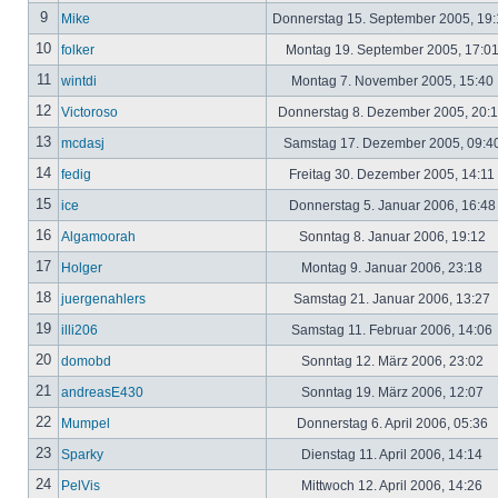
9
Mike
Donnerstag 15. September 2005, 19
10
folker
Montag 19. September 2005, 17:0
11
wintdi
Montag 7. November 2005, 15:40
12
Victoroso
Donnerstag 8. Dezember 2005, 20:
13
mcdasj
Samstag 17. Dezember 2005, 09:4
14
fedig
Freitag 30. Dezember 2005, 14:11
15
ice
Donnerstag 5. Januar 2006, 16:4
16
Algamoorah
Sonntag 8. Januar 2006, 19:12
17
Holger
Montag 9. Januar 2006, 23:18
18
juergenahlers
Samstag 21. Januar 2006, 13:27
19
illi206
Samstag 11. Februar 2006, 14:06
20
domobd
Sonntag 12. März 2006, 23:02
21
andreasE430
Sonntag 19. März 2006, 12:07
22
Mumpel
Donnerstag 6. April 2006, 05:36
23
Sparky
Dienstag 11. April 2006, 14:14
24
PelVis
Mittwoch 12. April 2006, 14:26