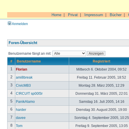
Home
|
Privat
|
Impressum
|
Bücher
|
Anmelden
Foren-Übersicht
Benutzername fängt an mit:
#
Benutzername
Registriert
1
Florian
Mittwoch 6. Oktober 2004, 09:52
2
ami8break
Freitag 11. Februar 2005, 18:52
3
CivicMB3
Montag 28. März 2005, 12:29
4
C!RCU!T sp00f3r
Donnerstag 31. März 2005, 22:01
5
PanikAlamo
Samstag 16. Juli 2005, 14:16
6
harder
Dienstag 30. August 2005, 19:00
7
davee
Sonntag 4. September 2005, 10:2
8
Tom
Freitag 9. September 2005, 13:05