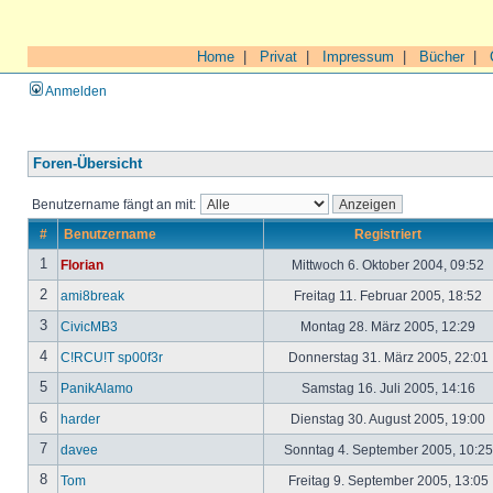
Home
|
Privat
|
Impressum
|
Bücher
|
Anmelden
Foren-Übersicht
Benutzername fängt an mit:
#
Benutzername
Registriert
1
Florian
Mittwoch 6. Oktober 2004, 09:52
2
ami8break
Freitag 11. Februar 2005, 18:52
3
CivicMB3
Montag 28. März 2005, 12:29
4
C!RCU!T sp00f3r
Donnerstag 31. März 2005, 22:01
5
PanikAlamo
Samstag 16. Juli 2005, 14:16
6
harder
Dienstag 30. August 2005, 19:00
7
davee
Sonntag 4. September 2005, 10:2
8
Tom
Freitag 9. September 2005, 13:05