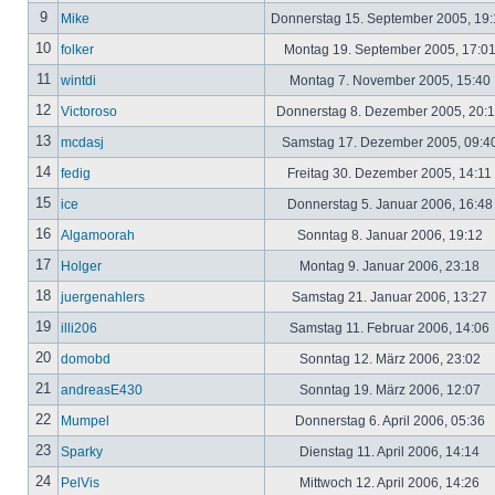
9
Mike
Donnerstag 15. September 2005, 19
10
folker
Montag 19. September 2005, 17:0
11
wintdi
Montag 7. November 2005, 15:40
12
Victoroso
Donnerstag 8. Dezember 2005, 20:
13
mcdasj
Samstag 17. Dezember 2005, 09:4
14
fedig
Freitag 30. Dezember 2005, 14:11
15
ice
Donnerstag 5. Januar 2006, 16:4
16
Algamoorah
Sonntag 8. Januar 2006, 19:12
17
Holger
Montag 9. Januar 2006, 23:18
18
juergenahlers
Samstag 21. Januar 2006, 13:27
19
illi206
Samstag 11. Februar 2006, 14:06
20
domobd
Sonntag 12. März 2006, 23:02
21
andreasE430
Sonntag 19. März 2006, 12:07
22
Mumpel
Donnerstag 6. April 2006, 05:36
23
Sparky
Dienstag 11. April 2006, 14:14
24
PelVis
Mittwoch 12. April 2006, 14:26