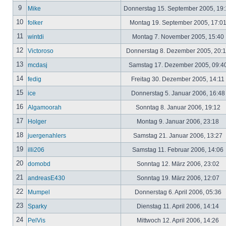
9
Mike
Donnerstag 15. September 2005, 19
10
folker
Montag 19. September 2005, 17:0
11
wintdi
Montag 7. November 2005, 15:40
12
Victoroso
Donnerstag 8. Dezember 2005, 20:
13
mcdasj
Samstag 17. Dezember 2005, 09:4
14
fedig
Freitag 30. Dezember 2005, 14:11
15
ice
Donnerstag 5. Januar 2006, 16:4
16
Algamoorah
Sonntag 8. Januar 2006, 19:12
17
Holger
Montag 9. Januar 2006, 23:18
18
juergenahlers
Samstag 21. Januar 2006, 13:27
19
illi206
Samstag 11. Februar 2006, 14:06
20
domobd
Sonntag 12. März 2006, 23:02
21
andreasE430
Sonntag 19. März 2006, 12:07
22
Mumpel
Donnerstag 6. April 2006, 05:36
23
Sparky
Dienstag 11. April 2006, 14:14
24
PelVis
Mittwoch 12. April 2006, 14:26