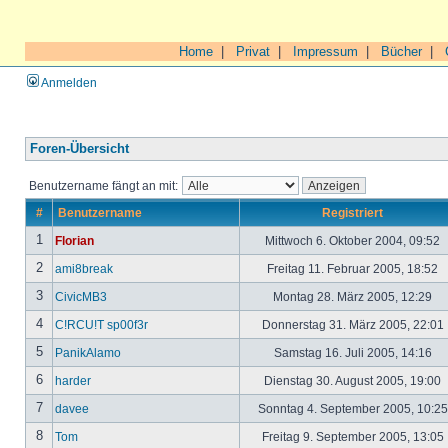
Home
|
Privat
|
Impressum
|
Bücher
|
Anmelden
Foren-Übersicht
Benutzername fängt an mit:
#
Benutzername
Registriert
1
Florian
Mittwoch 6. Oktober 2004, 09:52
2
ami8break
Freitag 11. Februar 2005, 18:52
3
CivicMB3
Montag 28. März 2005, 12:29
4
C!RCU!T sp00f3r
Donnerstag 31. März 2005, 22:01
5
PanikAlamo
Samstag 16. Juli 2005, 14:16
6
harder
Dienstag 30. August 2005, 19:00
7
davee
Sonntag 4. September 2005, 10:2
8
Tom
Freitag 9. September 2005, 13:05