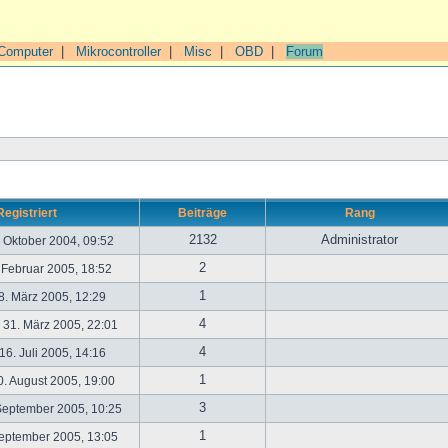
Computer
|
Mikrocontroller
|
Misc
|
OBD
|
Forum
Registriert
Beiträge
Rang
2132
Administrator
. Oktober 2004, 09:52
2
. Februar 2005, 18:52
1
. März 2005, 12:29
4
31. März 2005, 22:01
4
6. Juli 2005, 14:16
1
. August 2005, 19:00
3
September 2005, 10:25
1
September 2005, 13:05