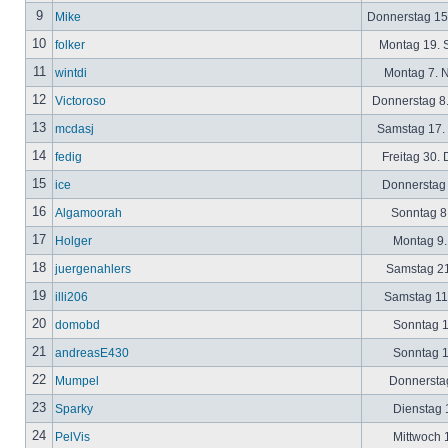
9
Mike
Donnerstag 15
10
folker
Montag 19. 
11
wintdi
Montag 7. 
12
Victoroso
Donnerstag 8
13
mcdasj
Samstag 17.
14
fedig
Freitag 30.
15
ice
Donnerstag 
16
Algamoorah
Sonntag 8.
17
Holger
Montag 9.
18
juergenahlers
Samstag 21
19
illi206
Samstag 11.
20
domobd
Sonntag 1
21
andreasE430
Sonntag 1
22
Mumpel
Donnerstag
23
Sparky
Dienstag 1
24
PelVis
Mittwoch 1