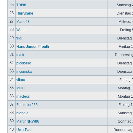
25
TDI98
Samstag 2
26
Hurrykane
Dienstag 2
27
Mario68
Mittwoch
28
Wladi
Freitag 
29
fridi
Dienstag 
30
Hans-Jürgen Preuth
Freitag 
31
matk
Donnerstag
32
picobello
Dienstag 
33
mcomska
Dienstag 
34
vitara
Freitag 
35
Muli1
Montag 12
36
macleon
Montag 12
37
Freakster235
Freitag 1
38
blondie
Samstag 1
39
MartinNRW86
Sonntag 2
40
Uwe-Paul
Donnerstag 