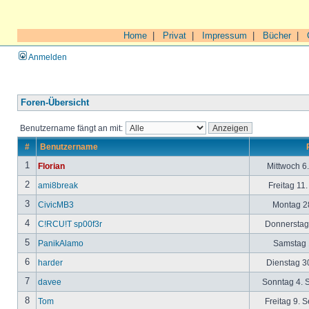
Home
|
Privat
|
Impressum
|
Bücher
|
Anmelden
Foren-Übersicht
Benutzername fängt an mit:
#
Benutzername
1
Florian
Mittwoch 6
2
ami8break
Freitag 11
3
CivicMB3
Montag 28
4
C!RCU!T sp00f3r
Donnerstag 
5
PanikAlamo
Samstag 1
6
harder
Dienstag 30
7
davee
Sonntag 4. 
8
Tom
Freitag 9. 