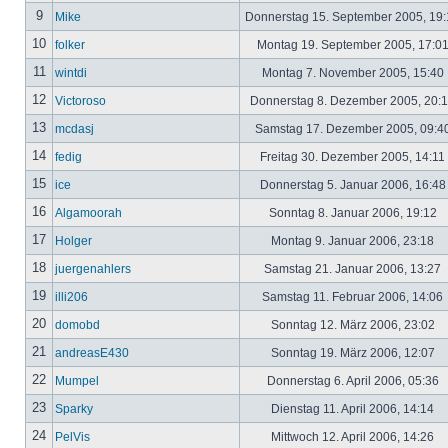
9
Mike
Donnerstag 15. September 2005, 19
10
folker
Montag 19. September 2005, 17:0
11
wintdi
Montag 7. November 2005, 15:40
12
Victoroso
Donnerstag 8. Dezember 2005, 20:
13
mcdasj
Samstag 17. Dezember 2005, 09:4
14
fedig
Freitag 30. Dezember 2005, 14:11
15
ice
Donnerstag 5. Januar 2006, 16:4
16
Algamoorah
Sonntag 8. Januar 2006, 19:12
17
Holger
Montag 9. Januar 2006, 23:18
18
juergenahlers
Samstag 21. Januar 2006, 13:27
19
illi206
Samstag 11. Februar 2006, 14:06
20
domobd
Sonntag 12. März 2006, 23:02
21
andreasE430
Sonntag 19. März 2006, 12:07
22
Mumpel
Donnerstag 6. April 2006, 05:36
23
Sparky
Dienstag 11. April 2006, 14:14
24
PelVis
Mittwoch 12. April 2006, 14:26