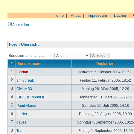
Home
|
Privat
|
Impressum
|
Bücher
|
Anmelden
Foren-Übersicht
Benutzername fängt an mit:
#
Benutzername
Registriert
1
Florian
Mittwoch 6. Oktober 2004, 09:52
2
ami8break
Freitag 11. Februar 2005, 18:52
3
CivicMB3
Montag 28. März 2005, 12:29
4
C!RCU!T sp00f3r
Donnerstag 31. März 2005, 22:01
5
PanikAlamo
Samstag 16. Juli 2005, 14:16
6
harder
Dienstag 30. August 2005, 19:00
7
davee
Sonntag 4. September 2005, 10:2
8
Tom
Freitag 9. September 2005, 13:05