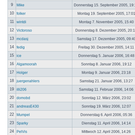
9
Mike
Donnerstag 15. September 2005, 19
10
folker
Montag 19. September 2005, 17:0
11
wintdi
Montag 7. November 2005, 15:40
12
Victoroso
Donnerstag 8. Dezember 2005, 20:
13
mcdasj
Samstag 17. Dezember 2005, 09:4
14
fedig
Freitag 30. Dezember 2005, 14:11
15
ice
Donnerstag 5. Januar 2006, 16:4
16
Algamoorah
Sonntag 8. Januar 2006, 19:12
17
Holger
Montag 9. Januar 2006, 23:18
18
juergenahlers
Samstag 21. Januar 2006, 13:27
19
illi206
Samstag 11. Februar 2006, 14:06
20
domobd
Sonntag 12. März 2006, 23:02
21
andreasE430
Sonntag 19. März 2006, 12:07
22
Mumpel
Donnerstag 6. April 2006, 05:36
23
Sparky
Dienstag 11. April 2006, 14:14
24
PelVis
Mittwoch 12. April 2006, 14:26