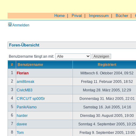
Home
|
Privat
|
Impressum
|
Bücher
|
Anmelden
Foren-Übersicht
Benutzername fängt an mit:
#
Benutzername
Registriert
1
Florian
Mittwoch 6. Oktober 2004, 09:52
2
ami8break
Freitag 11. Februar 2005, 18:52
3
CivicMB3
Montag 28. März 2005, 12:29
4
C!RCU!T sp00f3r
Donnerstag 31. März 2005, 22:01
5
PanikAlamo
Samstag 16. Juli 2005, 14:16
6
harder
Dienstag 30. August 2005, 19:00
7
davee
Sonntag 4. September 2005, 10:2
8
Tom
Freitag 9. September 2005, 13:05