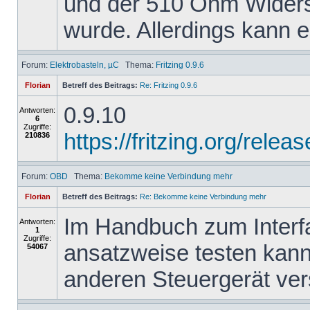
und der 510 Ohm Widers
wurde. Allerdings kann er
Forum:
Elektrobasteln, µC
Thema:
Fritzing 0.9.6
Florian
Betreff des Beitrags:
Re: Fritzing 0.9.6
0.9.10
Antworten:
6
Zugriffe:
https://fritzing.org/re
210836
Forum:
OBD
Thema:
Bekomme keine Verbindung mehr
Florian
Betreff des Beitrags:
Re: Bekomme keine Verbindung mehr
Im Handbuch zum Interfa
Antworten:
1
Zugriffe:
ansatzweise testen kann
54067
anderen Steuergerät ve