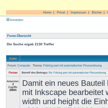
Home
|
Privat
|
Impressum
|
Bücher
|
Anmelden
Foren-Übersicht
Die Suche ergab 2130 Treffer
Autor
Forum:
Computer
Thema:
Fritzing part mit automatischer Pinzuordnung
Florian
Betreff des Beitrags:
Re: Fritzing part mit automatischer Pinzuordnung
Damit ein neues Bauteil 
Antworten:
2
Zugriffe:
mit Inkscape bearbeitet
20831
width und height die Ein