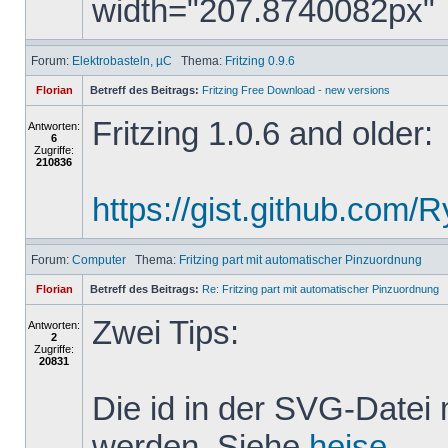
width="207.8740082px"
Forum:
Elektrobasteln, µC
Thema:
Fritzing 0.9.6
Florian
Betreff des Beitrags:
Fritzing Free Download - new versions
Fritzing 1.0.6 and older:
Antworten:
6
Zugriffe:
210836
https://gist.github.com
Forum:
Computer
Thema:
Fritzing part mit automatischer Pinzuordnung
Florian
Betreff des Beitrags:
Re: Fritzing part mit automatischer Pinzuordnung
Zwei Tips:
Antworten:
2
Zugriffe:
20831
Die id in der SVG-Datei
werden. Siehe
heise