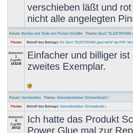
verschieben läßt und rot 
nicht alle angelegten Pi
Forum:
Bücher und Texte von Florian Schäffer
Thema:
Buch "ELEKTRONIK ga
Florian
Betreff des Beitrags:
Re: Buch "ELEKTRONIK ganz leicht" als PDF-Ver
Einfacher und billiger is
Antworten:
1
Zugriffe:
zweites Exemplar.
163236
Forum:
Vermischtes
Thema:
Sekundenkleber (Schweißnaht )
Florian
Betreff des Beitrags:
Sekundenkleber (Schweißnaht )
Ich hatte das Produkt 
Antworten:
0
Zugriffe:
Power Glue mal zur Repa
29722