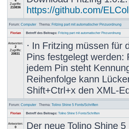
6
Zugriffe:
https://github.com/ELColet
210836
Forum:
Computer
Thema:
Fritzing part mit automatischer Pinzuordnung
Florian
Betreff des Beitrags:
Fritzing part mit automatischer Pinzuordnung
⋅ In Fritzing müssen für
Antworten:
2
Zugriffe:
Pins festgelegt werden: 
20831
jedem Pin steht Kennung
Reihenfolge kann Lücken 
Shift+Ctrl+x den XML-Edit
Forum:
Computer
Thema:
Tolino Shine 5 Fonts/Schriften
Florian
Betreff des Beitrags:
Tolino Shine 5 Fonts/Schriften
Der neue Tolino Shine 5
Antworten:
0