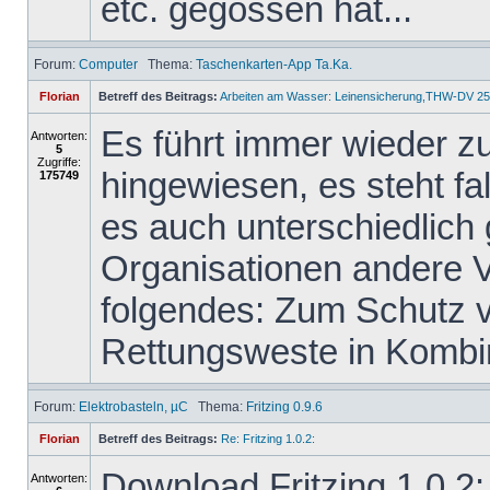
etc. gegossen hat...
Forum:
Computer
Thema:
Taschenkarten-App Ta.Ka.
Florian
Betreff des Beitrags:
Arbeiten am Wasser: Leinensicherung,THW-DV 25
Es führt immer wieder z
Antworten:
5
Zugriffe:
hingewiesen, es steht f
175749
es auch unterschiedlich
Organisationen andere 
folgendes: Zum Schutz vo
Rettungsweste in Kombin
Forum:
Elektrobasteln, µC
Thema:
Fritzing 0.9.6
Florian
Betreff des Beitrags:
Re: Fritzing 1.0.2:
Download Fritzing 1.0.2:
Antworten: