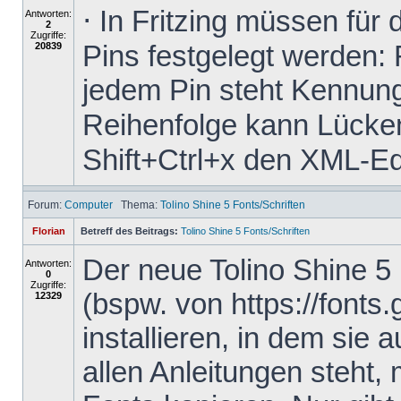
⋅ In Fritzing müssen für
Antworten:
2
Zugriffe:
Pins festgelegt werden: 
20839
jedem Pin steht Kennung
Reihenfolge kann Lücken 
Shift+Ctrl+x den XML-Edit
Forum:
Computer
Thema:
Tolino Shine 5 Fonts/Schriften
Florian
Betreff des Beitrags:
Tolino Shine 5 Fonts/Schriften
Der neue Tolino Shine 5
Antworten:
0
Zugriffe:
(bspw. von https://fonts
12329
installieren, in dem sie 
allen Anleitungen steht,