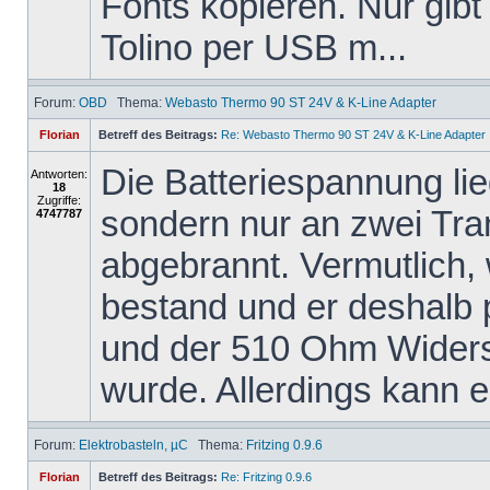
Fonts kopieren. Nur gibt
Tolino per USB m...
Forum:
OBD
Thema:
Webasto Thermo 90 ST 24V & K-Line Adapter
Florian
Betreff des Beitrags:
Re: Webasto Thermo 90 ST 24V & K-Line Adapter
Die Batteriespannung li
Antworten:
18
Zugriffe:
sondern nur an zwei Tra
4747787
abgebrannt. Vermutlich,
bestand und er deshalb
und der 510 Ohm Widers
wurde. Allerdings kann er
Forum:
Elektrobasteln, µC
Thema:
Fritzing 0.9.6
Florian
Betreff des Beitrags:
Re: Fritzing 0.9.6