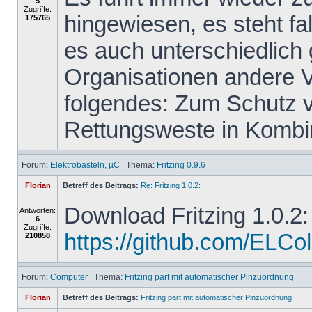
5
Zugriffe:
hingewiesen, es steht f
175765
es auch unterschiedlich
Organisationen andere 
folgendes: Zum Schutz vo
Rettungsweste in Kombin
Forum:
Elektrobasteln, µC
Thema:
Fritzing 0.9.6
Florian
Betreff des Beitrags:
Re: Fritzing 1.0.2:
Download Fritzing 1.0.2:
Antworten:
6
Zugriffe:
https://github.com/ELColet
210858
Forum:
Computer
Thema:
Fritzing part mit automatischer Pinzuordnung
Florian
Betreff des Beitrags:
Fritzing part mit automatischer Pinzuordnung