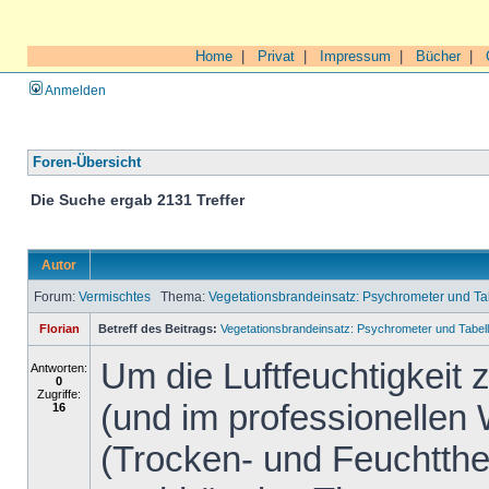
Home
|
Privat
|
Impressum
|
Bücher
|
Anmelden
Foren-Übersicht
Die Suche ergab 2131 Treffer
Autor
Forum:
Vermischtes
Thema:
Vegetationsbrandeinsatz: Psychrometer und 
Florian
Betreff des Beitrags:
Vegetationsbrandeinsatz: Psychrometer und Tab
Um die Luftfeuchtigkeit
Antworten:
0
Zugriffe:
(und im professionellen
16
(Trocken- und Feuchtth