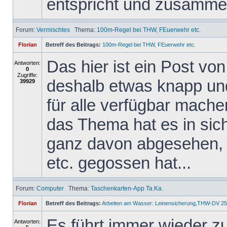
entspricht und zusammen
Forum:
Vermischtes
Thema:
100m-Regel bei THW, FEuerwehr etc.
Florian
Betreff des Beitrags:
100m-Regel bei THW, FEuerwehr etc.
Das hier ist ein Post v
Antworten:
0
Zugriffe:
deshalb etwas knapp und 
39929
für alle verfügbar mache
das Thema hat es in sich,
ganz davon abgesehen, 
etc. gegossen hat...
Forum:
Computer
Thema:
Taschenkarten-App Ta.Ka.
Florian
Betreff des Beitrags:
Arbeiten am Wasser: Leinensicherung,THW-DV 25
Es führt immer wieder z
Antworten: