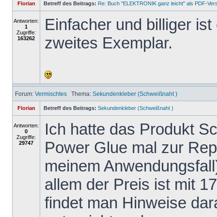
Florian
Betreff des Beitrags:
Re: Buch "ELEKTRONIK ganz leicht" als PDF-Ver
Einfacher und billiger is
Antworten:
1
Zugriffe:
zweites Exemplar.
163262
Forum:
Vermischtes
Thema:
Sekundenkleber (Schweißnaht )
Florian
Betreff des Beitrags:
Sekundenkleber (Schweißnaht )
Ich hatte das Produkt 
Antworten:
0
Zugriffe:
Power Glue mal zur Repa
29747
meinem Anwendungsfall)
allem der Preis ist mit 1
findet man Hinweise dar