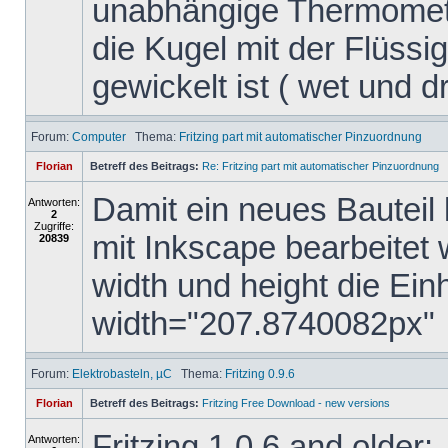
unabhängige Thermomete
die Kugel mit der Flüssig
gewickelt ist ( wet und dry
Forum:
Computer
Thema:
Fritzing part mit automatischer Pinzuordnung
Florian
Betreff des Beitrags:
Re: Fritzing part mit automatischer Pinzuordnung
Damit ein neues Bauteil 
Antworten:
2
Zugriffe:
mit Inkscape bearbeitet
20839
width und height die Ein
width="207.8740082px"
Forum:
Elektrobasteln, µC
Thema:
Fritzing 0.9.6
Florian
Betreff des Beitrags:
Fritzing Free Download - new versions
Fritzing 1.0.6 and older:
Antworten: