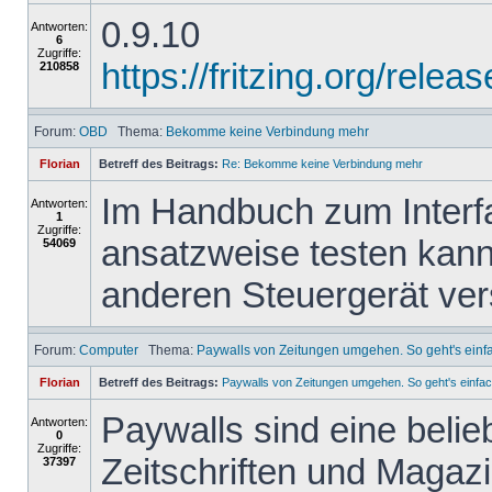
0.9.10
Antworten:
6
Zugriffe:
https://fritzing.org/re
210858
Forum:
OBD
Thema:
Bekomme keine Verbindung mehr
Florian
Betreff des Beitrags:
Re: Bekomme keine Verbindung mehr
Im Handbuch zum Interfa
Antworten:
1
Zugriffe:
ansatzweise testen kann
54069
anderen Steuergerät ve
Forum:
Computer
Thema:
Paywalls von Zeitungen umgehen. So geht's einf
Florian
Betreff des Beitrags:
Paywalls von Zeitungen umgehen. So geht's einfac
Paywalls sind eine belie
Antworten:
0
Zugriffe:
Zeitschriften und Magazi
37397