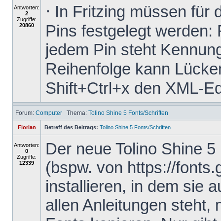
⋅ In Fritzing müssen für
Antworten:
2
Zugriffe:
Pins festgelegt werden: 
20860
jedem Pin steht Kennung
Reihenfolge kann Lücken 
Shift+Ctrl+x den XML-Edit
Forum:
Computer
Thema:
Tolino Shine 5 Fonts/Schriften
Florian
Betreff des Beitrags:
Tolino Shine 5 Fonts/Schriften
Der neue Tolino Shine 5
Antworten:
0
Zugriffe:
(bspw. von https://fonts
12339
installieren, in dem sie 
allen Anleitungen steht,