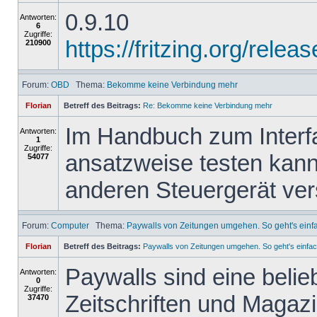
0.9.10
Antworten:
6
Zugriffe:
https://fritzing.org/re
210900
Forum:
OBD
Thema:
Bekomme keine Verbindung mehr
Florian
Betreff des Beitrags:
Re: Bekomme keine Verbindung mehr
Im Handbuch zum Interfa
Antworten:
1
Zugriffe:
ansatzweise testen kann
54077
anderen Steuergerät ve
Forum:
Computer
Thema:
Paywalls von Zeitungen umgehen. So geht's einf
Florian
Betreff des Beitrags:
Paywalls von Zeitungen umgehen. So geht's einfac
Paywalls sind eine belie
Antworten:
0
Zugriffe:
Zeitschriften und Magazi
37470