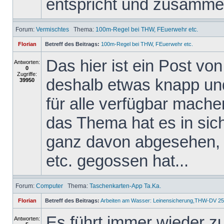
entspricht und zusammen
Forum:
Vermischtes
Thema:
100m-Regel bei THW, FEuerwehr etc.
Florian
Betreff des Beitrags:
100m-Regel bei THW, FEuerwehr etc.
Das hier ist ein Post v
Antworten:
0
Zugriffe:
deshalb etwas knapp und 
39950
für alle verfügbar mache
das Thema hat es in sich,
ganz davon abgesehen, 
etc. gegossen hat...
Forum:
Computer
Thema:
Taschenkarten-App Ta.Ka.
Florian
Betreff des Beitrags:
Arbeiten am Wasser: Leinensicherung,THW-DV 25
Es führt immer wieder z
Antworten: