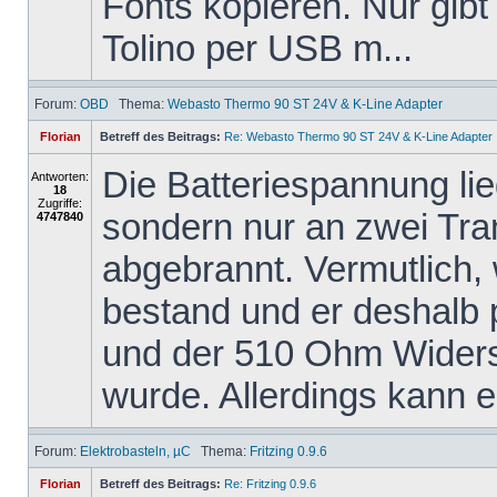
Fonts kopieren. Nur gibt
Tolino per USB m...
Forum:
OBD
Thema:
Webasto Thermo 90 ST 24V & K-Line Adapter
Florian
Betreff des Beitrags:
Re: Webasto Thermo 90 ST 24V & K-Line Adapter
Die Batteriespannung li
Antworten:
18
Zugriffe:
sondern nur an zwei Tra
4747840
abgebrannt. Vermutlich,
bestand und er deshalb
und der 510 Ohm Widers
wurde. Allerdings kann er
Forum:
Elektrobasteln, µC
Thema:
Fritzing 0.9.6
Florian
Betreff des Beitrags:
Re: Fritzing 0.9.6