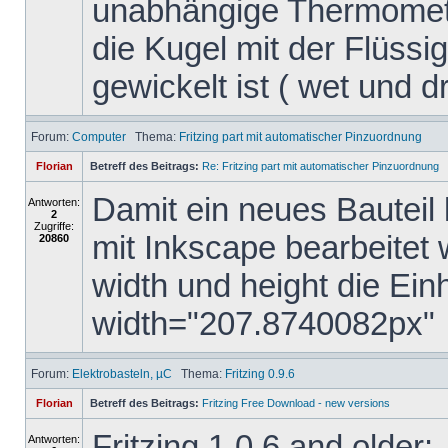
unabhängige Thermomete
die Kugel mit der Flüssig
gewickelt ist ( wet und dry
Forum:
Computer
Thema:
Fritzing part mit automatischer Pinzuordnung
Florian
Betreff des Beitrags:
Re: Fritzing part mit automatischer Pinzuordnung
Damit ein neues Bauteil 
Antworten:
2
Zugriffe:
mit Inkscape bearbeitet
20860
width und height die Ein
width="207.8740082px"
Forum:
Elektrobasteln, µC
Thema:
Fritzing 0.9.6
Florian
Betreff des Beitrags:
Fritzing Free Download - new versions
Fritzing 1.0.6 and older:
Antworten: