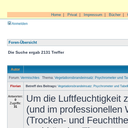
Home
|
Privat
|
Impressum
|
Bücher
|
Anmelden
Foren-Übersicht
Die Suche ergab 2131 Treffer
Autor
Forum:
Vermischtes
Thema:
Vegetationsbrandeinsatz: Psychrometer und 
Florian
Betreff des Beitrags:
Vegetationsbrandeinsatz: Psychrometer und Tab
Um die Luftfeuchtigkeit
Antworten:
0
Zugriffe:
(und im professionellen
31
(Trocken- und Feuchtth