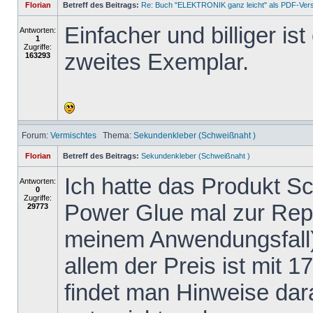
Florian
Betreff des Beitrags:
Re: Buch "ELEKTRONIK ganz leicht" als PDF-Ver
Einfacher und billiger is
Antworten:
1
Zugriffe:
zweites Exemplar.
163293
Forum:
Vermischtes
Thema:
Sekundenkleber (Schweißnaht )
Florian
Betreff des Beitrags:
Sekundenkleber (Schweißnaht )
Ich hatte das Produkt 
Antworten:
0
Zugriffe:
Power Glue mal zur Repa
29773
meinem Anwendungsfall)
allem der Preis ist mit 1
findet man Hinweise dar