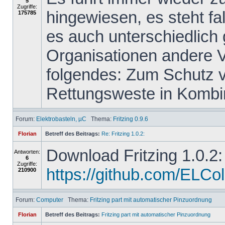
5
Zugriffe:
hingewiesen, es steht f
175785
es auch unterschiedlich
Organisationen andere 
folgendes: Zum Schutz vo
Rettungsweste in Kombin
Forum:
Elektrobasteln, µC
Thema:
Fritzing 0.9.6
Florian
Betreff des Beitrags:
Re: Fritzing 1.0.2:
Download Fritzing 1.0.2:
Antworten:
6
Zugriffe:
https://github.com/ELColet
210900
Forum:
Computer
Thema:
Fritzing part mit automatischer Pinzuordnung
Florian
Betreff des Beitrags:
Fritzing part mit automatischer Pinzuordnung