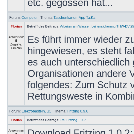
etc. gegossen hat...
Forum:
Computer
Thema:
Taschenkarten-App Ta.Ka.
Florian
Betreff des Beitrags:
Arbeiten am Wasser: Leinensicherung,THW-DV 25
Es führt immer wieder z
Antworten:
5
Zugriffe:
hingewiesen, es steht f
175743
es auch unterschiedlich
Organisationen andere 
folgendes: Zum Schutz vo
Rettungsweste in Kombin
Forum:
Elektrobasteln, µC
Thema:
Fritzing 0.9.6
Florian
Betreff des Beitrags:
Re: Fritzing 1.0.2:
Download Fritzing 1.0.2:
Antworten: