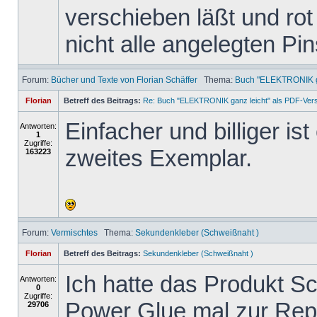
verschieben läßt und rot 
nicht alle angelegten Pi
Forum:
Bücher und Texte von Florian Schäffer
Thema:
Buch "ELEKTRONIK ga
Florian
Betreff des Beitrags:
Re: Buch "ELEKTRONIK ganz leicht" als PDF-Ver
Einfacher und billiger is
Antworten:
1
Zugriffe:
zweites Exemplar.
163223
Forum:
Vermischtes
Thema:
Sekundenkleber (Schweißnaht )
Florian
Betreff des Beitrags:
Sekundenkleber (Schweißnaht )
Ich hatte das Produkt 
Antworten:
0
Zugriffe:
Power Glue mal zur Repa
29706