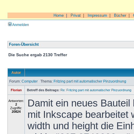
Home
|
Privat
|
Impressum
|
Bücher
|
Anmelden
Foren-Übersicht
Die Suche ergab 2130 Treffer
Autor
Forum:
Computer
Thema:
Fritzing part mit automatischer Pinzuordnung
Florian
Betreff des Beitrags:
Re: Fritzing part mit automatischer Pinzuordnung
Damit ein neues Bauteil 
Antworten:
2
Zugriffe:
mit Inkscape bearbeitet
20824
width und height die Ein