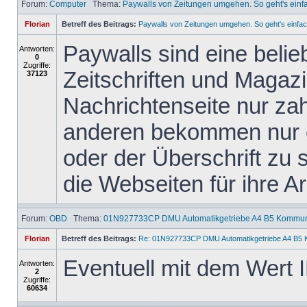
Forum:
Computer
Thema:
Paywalls von Zeitungen umgehen. So geht's einf
Florian
Betreff des Beitrags:
Paywalls von Zeitungen umgehen. So geht's einfac
Paywalls sind eine belie
Antworten:
0
Zugriffe:
Zeitschriften und Magazi
37123
Nachrichtenseite nur za
anderen bekommen nur ei
oder der Überschrift zu s
die Webseiten für ihre Arb
Forum:
OBD
Thema:
01N927733CP DMU Automatikgetriebe A4 B5 Kommuni
Florian
Betreff des Beitrags:
Re: 01N927733CP DMU Automatikgetriebe A4 B5 
Eventuell mit dem Wert 
Antworten:
2
Zugriffe:
60634