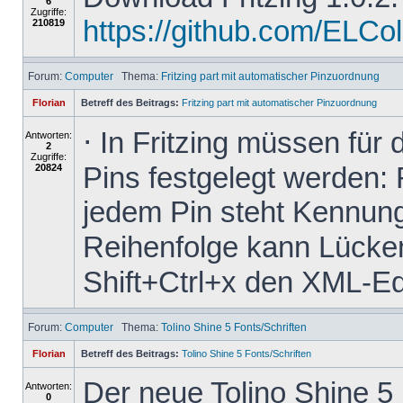
6
Zugriffe:
https://github.com/ELColet
210819
Forum:
Computer
Thema:
Fritzing part mit automatischer Pinzuordnung
Florian
Betreff des Beitrags:
Fritzing part mit automatischer Pinzuordnung
⋅ In Fritzing müssen für
Antworten:
2
Zugriffe:
Pins festgelegt werden: 
20824
jedem Pin steht Kennung
Reihenfolge kann Lücken 
Shift+Ctrl+x den XML-Edit
Forum:
Computer
Thema:
Tolino Shine 5 Fonts/Schriften
Florian
Betreff des Beitrags:
Tolino Shine 5 Fonts/Schriften
Der neue Tolino Shine 5
Antworten:
0