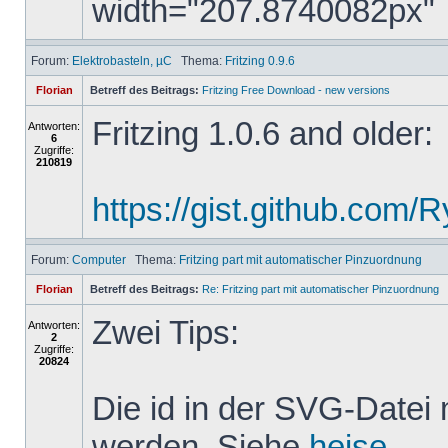
width="207.8740082px"
Forum:
Elektrobasteln, µC
Thema:
Fritzing 0.9.6
Florian
Betreff des Beitrags:
Fritzing Free Download - new versions
Fritzing 1.0.6 and older:
Antworten:
6
Zugriffe:
210819
https://gist.github.com
Forum:
Computer
Thema:
Fritzing part mit automatischer Pinzuordnung
Florian
Betreff des Beitrags:
Re: Fritzing part mit automatischer Pinzuordnung
Zwei Tips:
Antworten:
2
Zugriffe:
20824
Die id in der SVG-Datei
werden. Siehe
heise