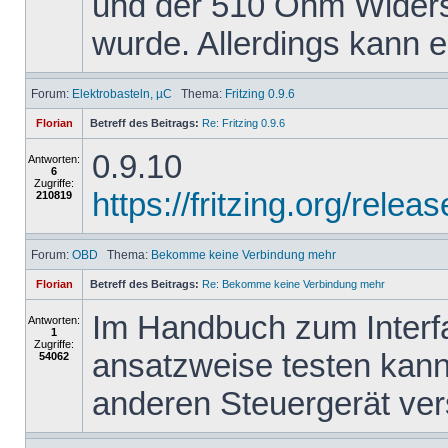
und der 510 Ohm Widers
wurde. Allerdings kann er
Forum:
Elektrobasteln, µC
Thema:
Fritzing 0.9.6
Florian
Betreff des Beitrags:
Re: Fritzing 0.9.6
0.9.10
Antworten:
6
Zugriffe:
https://fritzing.org/re
210819
Forum:
OBD
Thema:
Bekomme keine Verbindung mehr
Florian
Betreff des Beitrags:
Re: Bekomme keine Verbindung mehr
Im Handbuch zum Interfa
Antworten:
1
Zugriffe:
ansatzweise testen kann
54062
anderen Steuergerät ve