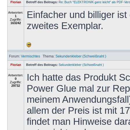
Florian
Betreff des Beitrags:
Re: Buch "ELEKTRONIK ganz leicht" als PDF-Ver
Einfacher und billiger is
Antworten:
1
Zugriffe:
zweites Exemplar.
163242
Forum:
Vermischtes
Thema:
Sekundenkleber (Schweißnaht )
Florian
Betreff des Beitrags:
Sekundenkleber (Schweißnaht )
Ich hatte das Produkt 
Antworten:
0
Zugriffe:
Power Glue mal zur Repa
29732
meinem Anwendungsfall)
allem der Preis ist mit 1
findet man Hinweise dar