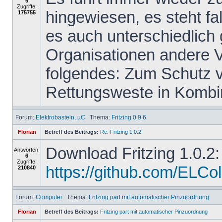
5
Zugriffe:
hingewiesen, es steht f
175755
es auch unterschiedlich
Organisationen andere 
folgendes: Zum Schutz vo
Rettungsweste in Kombin
Forum:
Elektrobasteln, µC
Thema:
Fritzing 0.9.6
Florian
Betreff des Beitrags:
Re: Fritzing 1.0.2:
Download Fritzing 1.0.2:
Antworten:
6
Zugriffe:
https://github.com/ELColet
210840
Forum:
Computer
Thema:
Fritzing part mit automatischer Pinzuordnung
Florian
Betreff des Beitrags:
Fritzing part mit automatischer Pinzuordnung