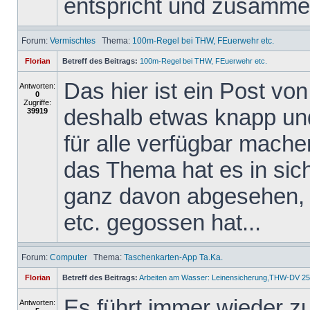
entspricht und zusammen
Forum:
Vermischtes
Thema:
100m-Regel bei THW, FEuerwehr etc.
Florian
Betreff des Beitrags:
100m-Regel bei THW, FEuerwehr etc.
Das hier ist ein Post v
Antworten:
0
Zugriffe:
deshalb etwas knapp und 
39919
für alle verfügbar mache
das Thema hat es in sich,
ganz davon abgesehen, 
etc. gegossen hat...
Forum:
Computer
Thema:
Taschenkarten-App Ta.Ka.
Florian
Betreff des Beitrags:
Arbeiten am Wasser: Leinensicherung,THW-DV 25
Es führt immer wieder z
Antworten: