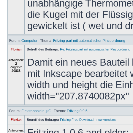
unabhängige Thermomete
die Kugel mit der Flüssig
gewickelt ist ( wet und dry
Forum:
Computer
Thema:
Fritzing part mit automatischer Pinzuordnung
Florian
Betreff des Beitrags:
Re: Fritzing part mit automatischer Pinzuordnung
Damit ein neues Bauteil 
Antworten:
2
Zugriffe:
mit Inkscape bearbeitet
20833
width und height die Ein
width="207.8740082px"
Forum:
Elektrobasteln, µC
Thema:
Fritzing 0.9.6
Florian
Betreff des Beitrags:
Fritzing Free Download - new versions
Fritzing 1.0.6 and older:
Antworten: