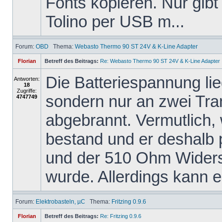
Fonts kopieren. Nur gibt
Tolino per USB m...
Forum:
OBD
Thema:
Webasto Thermo 90 ST 24V & K-Line Adapter
Florian
Betreff des Beitrags:
Re: Webasto Thermo 90 ST 24V & K-Line Adapter
Die Batteriespannung li
Antworten:
18
Zugriffe:
sondern nur an zwei Tra
4747749
abgebrannt. Vermutlich,
bestand und er deshalb
und der 510 Ohm Widers
wurde. Allerdings kann er
Forum:
Elektrobasteln, µC
Thema:
Fritzing 0.9.6
Florian
Betreff des Beitrags:
Re: Fritzing 0.9.6