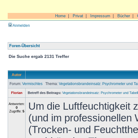
Home
|
Privat
|
Impressum
|
Bücher
|
Anmelden
Foren-Übersicht
Die Suche ergab 2131 Treffer
Autor
Forum:
Vermischtes
Thema:
Vegetationsbrandeinsatz: Psychrometer und 
Florian
Betreff des Beitrags:
Vegetationsbrandeinsatz: Psychrometer und Tab
Um die Luftfeuchtigkeit
Antworten:
0
Zugriffe:
5
(und im professionellen
(Trocken- und Feuchtth