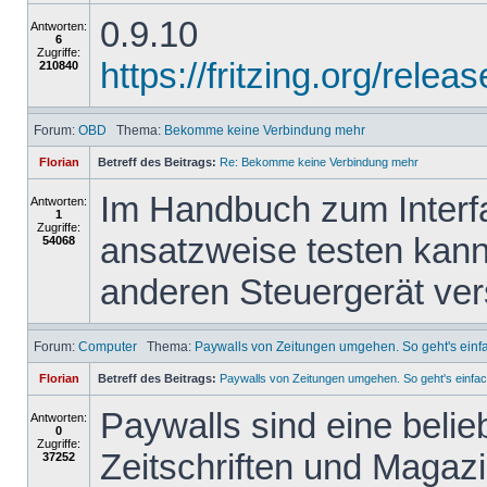
0.9.10
Antworten:
6
Zugriffe:
https://fritzing.org/re
210840
Forum:
OBD
Thema:
Bekomme keine Verbindung mehr
Florian
Betreff des Beitrags:
Re: Bekomme keine Verbindung mehr
Im Handbuch zum Interfa
Antworten:
1
Zugriffe:
ansatzweise testen kann
54068
anderen Steuergerät ve
Forum:
Computer
Thema:
Paywalls von Zeitungen umgehen. So geht's einf
Florian
Betreff des Beitrags:
Paywalls von Zeitungen umgehen. So geht's einfac
Paywalls sind eine belie
Antworten:
0
Zugriffe:
Zeitschriften und Magazi
37252