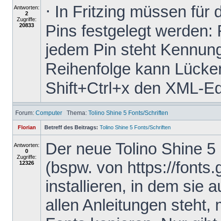
⋅ In Fritzing müssen für
Antworten:
2
Zugriffe:
Pins festgelegt werden: 
20833
jedem Pin steht Kennung
Reihenfolge kann Lücken 
Shift+Ctrl+x den XML-Edit
Forum:
Computer
Thema:
Tolino Shine 5 Fonts/Schriften
Florian
Betreff des Beitrags:
Tolino Shine 5 Fonts/Schriften
Der neue Tolino Shine 5
Antworten:
0
Zugriffe:
(bspw. von https://fonts
12326
installieren, in dem sie 
allen Anleitungen steht,