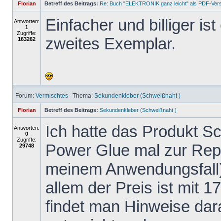
Florian
Betreff des Beitrags:
Re: Buch "ELEKTRONIK ganz leicht" als PDF-Ver
Einfacher und billiger is
Antworten:
1
Zugriffe:
zweites Exemplar.
163262
Forum:
Vermischtes
Thema:
Sekundenkleber (Schweißnaht )
Florian
Betreff des Beitrags:
Sekundenkleber (Schweißnaht )
Ich hatte das Produkt 
Antworten:
0
Zugriffe:
Power Glue mal zur Repa
29748
meinem Anwendungsfall)
allem der Preis ist mit 1
findet man Hinweise dar