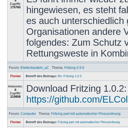
5
Zugriffe:
hingewiesen, es steht f
175765
es auch unterschiedlich
Organisationen andere 
folgendes: Zum Schutz vo
Rettungsweste in Kombin
Forum:
Elektrobasteln, µC
Thema:
Fritzing 0.9.6
Florian
Betreff des Beitrags:
Re: Fritzing 1.0.2:
Download Fritzing 1.0.2:
Antworten:
6
Zugriffe:
https://github.com/ELColet
210858
Forum:
Computer
Thema:
Fritzing part mit automatischer Pinzuordnung
Florian
Betreff des Beitrags:
Fritzing part mit automatischer Pinzuordnung