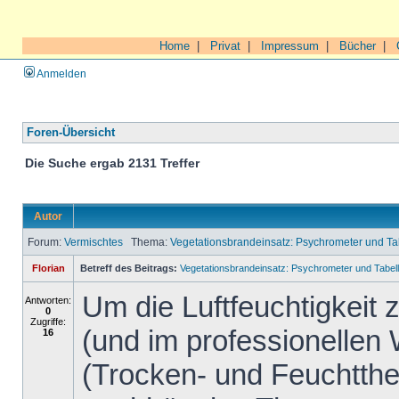
Home
|
Privat
|
Impressum
|
Bücher
|
Anmelden
Foren-Übersicht
Die Suche ergab 2131 Treffer
Autor
Forum:
Vermischtes
Thema:
Vegetationsbrandeinsatz: Psychrometer und 
Florian
Betreff des Beitrags:
Vegetationsbrandeinsatz: Psychrometer und Tab
Um die Luftfeuchtigkeit
Antworten:
0
Zugriffe:
(und im professionellen
16
(Trocken- und Feuchtth