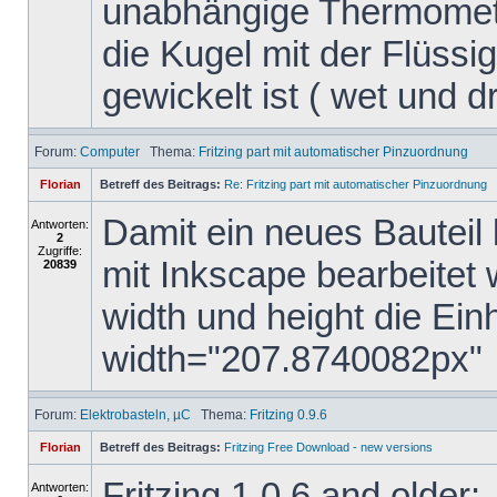
unabhängige Thermomete
die Kugel mit der Flüssig
gewickelt ist ( wet und dry
Forum:
Computer
Thema:
Fritzing part mit automatischer Pinzuordnung
Florian
Betreff des Beitrags:
Re: Fritzing part mit automatischer Pinzuordnung
Damit ein neues Bauteil 
Antworten:
2
Zugriffe:
mit Inkscape bearbeitet
20839
width und height die Ein
width="207.8740082px"
Forum:
Elektrobasteln, µC
Thema:
Fritzing 0.9.6
Florian
Betreff des Beitrags:
Fritzing Free Download - new versions
Fritzing 1.0.6 and older:
Antworten: