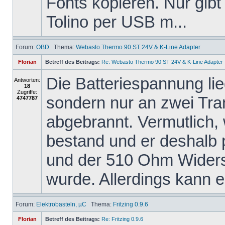
Fonts kopieren. Nur gibt
Tolino per USB m...
Forum:
OBD
Thema:
Webasto Thermo 90 ST 24V & K-Line Adapter
Florian
Betreff des Beitrags:
Re: Webasto Thermo 90 ST 24V & K-Line Adapter
Die Batteriespannung li
Antworten:
18
Zugriffe:
sondern nur an zwei Tra
4747787
abgebrannt. Vermutlich,
bestand und er deshalb
und der 510 Ohm Widers
wurde. Allerdings kann er
Forum:
Elektrobasteln, µC
Thema:
Fritzing 0.9.6
Florian
Betreff des Beitrags:
Re: Fritzing 0.9.6