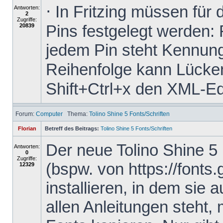
⋅ In Fritzing müssen für
Antworten:
2
Zugriffe:
Pins festgelegt werden: 
20839
jedem Pin steht Kennung
Reihenfolge kann Lücken 
Shift+Ctrl+x den XML-Edit
Forum:
Computer
Thema:
Tolino Shine 5 Fonts/Schriften
Florian
Betreff des Beitrags:
Tolino Shine 5 Fonts/Schriften
Der neue Tolino Shine 5
Antworten:
0
Zugriffe:
(bspw. von https://fonts
12329
installieren, in dem sie 
allen Anleitungen steht,