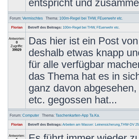
entspricht und zusammen
Forum:
Vermischtes
Thema:
100m-Regel bei THW, FEuerwehr etc.
Florian
Betreff des Beitrags:
100m-Regel bei THW, FEuerwehr etc.
Das hier ist ein Post v
Antworten:
0
Zugriffe:
deshalb etwas knapp und 
39929
für alle verfügbar mache
das Thema hat es in sich,
ganz davon abgesehen, 
etc. gegossen hat...
Forum:
Computer
Thema:
Taschenkarten-App Ta.Ka.
Florian
Betreff des Beitrags:
Arbeiten am Wasser: Leinensicherung,THW-DV 25
Es führt immer wieder z
Antworten: