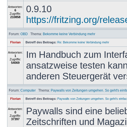
0.9.10
Antworten:
6
Zugriffe:
https://fritzing.org/re
210858
Forum:
OBD
Thema:
Bekomme keine Verbindung mehr
Florian
Betreff des Beitrags:
Re: Bekomme keine Verbindung mehr
Im Handbuch zum Interfa
Antworten:
1
Zugriffe:
ansatzweise testen kann
54069
anderen Steuergerät ve
Forum:
Computer
Thema:
Paywalls von Zeitungen umgehen. So geht's einf
Florian
Betreff des Beitrags:
Paywalls von Zeitungen umgehen. So geht's einfac
Paywalls sind eine belie
Antworten:
0
Zugriffe:
Zeitschriften und Magazi
37397