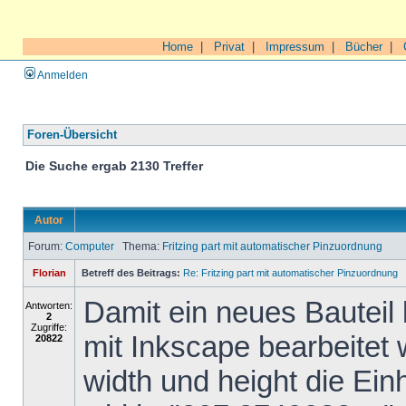
Home
|
Privat
|
Impressum
|
Bücher
|
Anmelden
Foren-Übersicht
Die Suche ergab 2130 Treffer
Autor
Forum:
Computer
Thema:
Fritzing part mit automatischer Pinzuordnung
Florian
Betreff des Beitrags:
Re: Fritzing part mit automatischer Pinzuordnung
Damit ein neues Bauteil 
Antworten:
2
Zugriffe:
mit Inkscape bearbeitet
20822
width und height die Ein