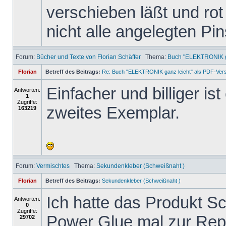
verschieben läßt und rot 
nicht alle angelegten Pi
Forum:
Bücher und Texte von Florian Schäffer
Thema:
Buch "ELEKTRONIK ga
Florian
Betreff des Beitrags:
Re: Buch "ELEKTRONIK ganz leicht" als PDF-Ver
Einfacher und billiger is
Antworten:
1
Zugriffe:
zweites Exemplar.
163219
Forum:
Vermischtes
Thema:
Sekundenkleber (Schweißnaht )
Florian
Betreff des Beitrags:
Sekundenkleber (Schweißnaht )
Ich hatte das Produkt 
Antworten:
0
Zugriffe:
Power Glue mal zur Repa
29702