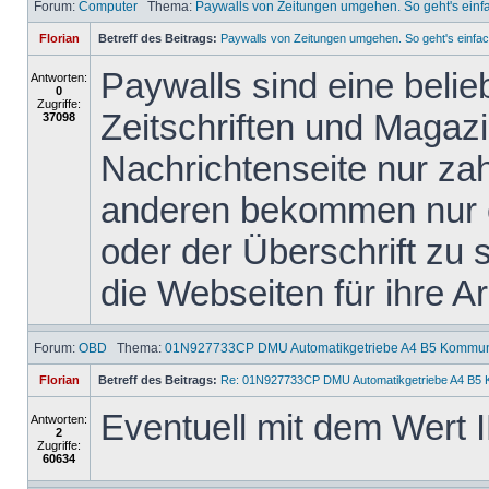
Forum:
Computer
Thema:
Paywalls von Zeitungen umgehen. So geht's einf
Florian
Betreff des Beitrags:
Paywalls von Zeitungen umgehen. So geht's einfac
Paywalls sind eine belie
Antworten:
0
Zugriffe:
Zeitschriften und Magazi
37098
Nachrichtenseite nur za
anderen bekommen nur ei
oder der Überschrift zu s
die Webseiten für ihre Arb
Forum:
OBD
Thema:
01N927733CP DMU Automatikgetriebe A4 B5 Kommuni
Florian
Betreff des Beitrags:
Re: 01N927733CP DMU Automatikgetriebe A4 B5 
Eventuell mit dem Wert 
Antworten:
2
Zugriffe:
60634