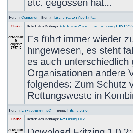
etc. gegossen hat...
Forum:
Computer
Thema:
Taschenkarten-App Ta.Ka.
Florian
Betreff des Beitrags:
Arbeiten am Wasser: Leinensicherung,THW-DV 25
Es führt immer wieder z
Antworten:
5
Zugriffe:
hingewiesen, es steht f
175740
es auch unterschiedlich
Organisationen andere 
folgendes: Zum Schutz vo
Rettungsweste in Kombin
Forum:
Elektrobasteln, µC
Thema:
Fritzing 0.9.6
Florian
Betreff des Beitrags:
Re: Fritzing 1.0.2:
Download Fritzing 1.0.2:
Antworten: