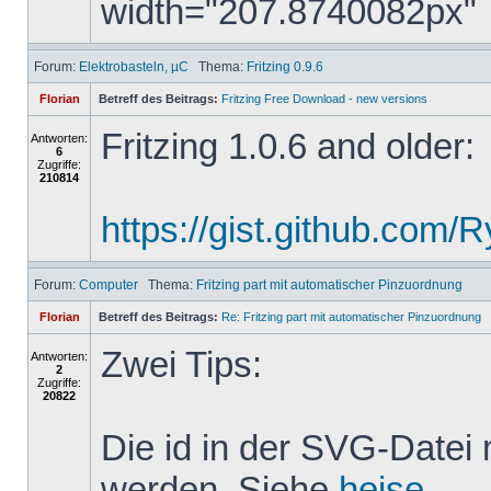
width="207.8740082px"
Forum:
Elektrobasteln, µC
Thema:
Fritzing 0.9.6
Florian
Betreff des Beitrags:
Fritzing Free Download - new versions
Fritzing 1.0.6 and older:
Antworten:
6
Zugriffe:
210814
https://gist.github.com
Forum:
Computer
Thema:
Fritzing part mit automatischer Pinzuordnung
Florian
Betreff des Beitrags:
Re: Fritzing part mit automatischer Pinzuordnung
Zwei Tips:
Antworten:
2
Zugriffe:
20822
Die id in der SVG-Datei
werden. Siehe
heise