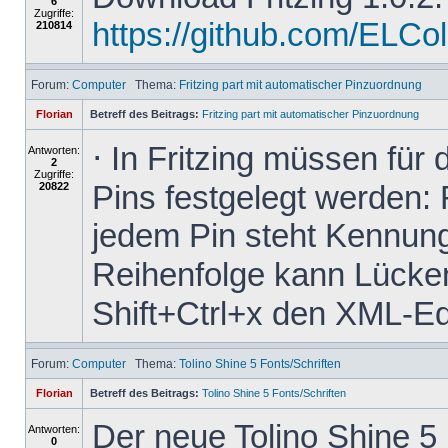
6
Zugriffe:
https://github.com/ELColet
210814
Forum:
Computer
Thema:
Fritzing part mit automatischer Pinzuordnung
Florian
Betreff des Beitrags:
Fritzing part mit automatischer Pinzuordnung
⋅ In Fritzing müssen für
Antworten:
2
Zugriffe:
Pins festgelegt werden: 
20822
jedem Pin steht Kennung
Reihenfolge kann Lücken 
Shift+Ctrl+x den XML-Edit
Forum:
Computer
Thema:
Tolino Shine 5 Fonts/Schriften
Florian
Betreff des Beitrags:
Tolino Shine 5 Fonts/Schriften
Der neue Tolino Shine 5
Antworten:
0