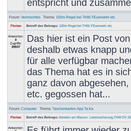
entspricht und zusammen
Forum:
Vermischtes
Thema:
100m-Regel bei THW, FEuerwehr etc.
Florian
Betreff des Beitrags:
100m-Regel bei THW, FEuerwehr etc.
Das hier ist ein Post v
Antworten:
0
Zugriffe:
deshalb etwas knapp und 
39937
für alle verfügbar mache
das Thema hat es in sich,
ganz davon abgesehen, 
etc. gegossen hat...
Forum:
Computer
Thema:
Taschenkarten-App Ta.Ka.
Florian
Betreff des Beitrags:
Arbeiten am Wasser: Leinensicherung,THW-DV 25
Es führt immer wieder z
Antworten: