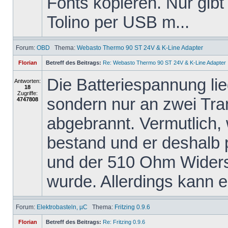
Fonts kopieren. Nur gibt
Tolino per USB m...
Forum:
OBD
Thema:
Webasto Thermo 90 ST 24V & K-Line Adapter
Florian
Betreff des Beitrags:
Re: Webasto Thermo 90 ST 24V & K-Line Adapter
Die Batteriespannung li
Antworten:
18
Zugriffe:
sondern nur an zwei Tra
4747808
abgebrannt. Vermutlich,
bestand und er deshalb
und der 510 Ohm Widers
wurde. Allerdings kann er
Forum:
Elektrobasteln, µC
Thema:
Fritzing 0.9.6
Florian
Betreff des Beitrags:
Re: Fritzing 0.9.6