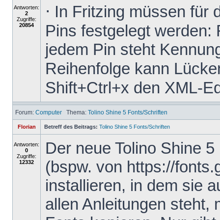
⋅ In Fritzing müssen für
Antworten:
2
Zugriffe:
Pins festgelegt werden: 
20854
jedem Pin steht Kennung
Reihenfolge kann Lücken 
Shift+Ctrl+x den XML-Edit
Forum:
Computer
Thema:
Tolino Shine 5 Fonts/Schriften
Florian
Betreff des Beitrags:
Tolino Shine 5 Fonts/Schriften
Der neue Tolino Shine 5
Antworten:
0
Zugriffe:
(bspw. von https://fonts
12332
installieren, in dem sie 
allen Anleitungen steht,