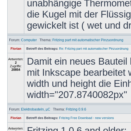
unabhängige Thermomete
die Kugel mit der Flüssig
gewickelt ist ( wet und dry
Forum:
Computer
Thema:
Fritzing part mit automatischer Pinzuordnung
Florian
Betreff des Beitrags:
Re: Fritzing part mit automatischer Pinzuordnung
Damit ein neues Bauteil 
Antworten:
2
Zugriffe:
mit Inkscape bearbeitet
20854
width und height die Ein
width="207.8740082px"
Forum:
Elektrobasteln, µC
Thema:
Fritzing 0.9.6
Florian
Betreff des Beitrags:
Fritzing Free Download - new versions
Fritzing 1.0.6 and older:
Antworten: