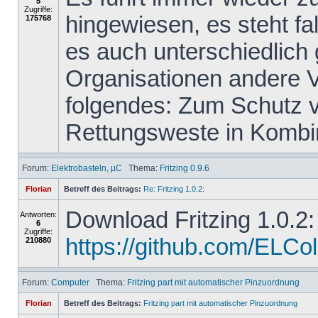
5
Zugriffe:
hingewiesen, es steht f
175768
es auch unterschiedlich
Organisationen andere 
folgendes: Zum Schutz vo
Rettungsweste in Kombin
Forum:
Elektrobasteln, µC
Thema:
Fritzing 0.9.6
Florian
Betreff des Beitrags:
Re: Fritzing 1.0.2:
Download Fritzing 1.0.2:
Antworten:
6
Zugriffe:
https://github.com/ELColet
210880
Forum:
Computer
Thema:
Fritzing part mit automatischer Pinzuordnung
Florian
Betreff des Beitrags:
Fritzing part mit automatischer Pinzuordnung