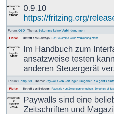
0.9.10
Antworten:
6
Zugriffe:
https://fritzing.org/re
210880
Forum:
OBD
Thema:
Bekomme keine Verbindung mehr
Florian
Betreff des Beitrags:
Re: Bekomme keine Verbindung mehr
Im Handbuch zum Interfa
Antworten:
1
Zugriffe:
ansatzweise testen kann
54072
anderen Steuergerät ve
Forum:
Computer
Thema:
Paywalls von Zeitungen umgehen. So geht's einf
Florian
Betreff des Beitrags:
Paywalls von Zeitungen umgehen. So geht's einfac
Paywalls sind eine belie
Antworten:
0
Zugriffe:
Zeitschriften und Magazi
37456