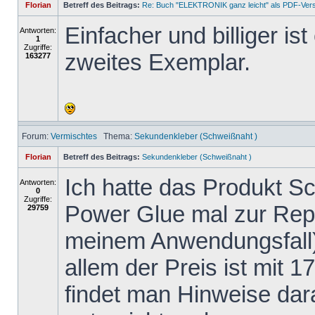
Florian
Betreff des Beitrags:
Re: Buch "ELEKTRONIK ganz leicht" als PDF-Ver
Einfacher und billiger is
Antworten:
1
Zugriffe:
zweites Exemplar.
163277
Forum:
Vermischtes
Thema:
Sekundenkleber (Schweißnaht )
Florian
Betreff des Beitrags:
Sekundenkleber (Schweißnaht )
Ich hatte das Produkt 
Antworten:
0
Zugriffe:
Power Glue mal zur Repa
29759
meinem Anwendungsfall)
allem der Preis ist mit 1
findet man Hinweise dar