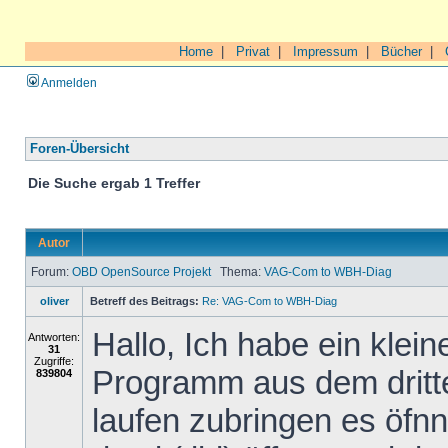
Home
|
Privat
|
Impressum
|
Bücher
|
Anmelden
Foren-Übersicht
Die Suche ergab 1 Treffer
Autor
Forum:
OBD OpenSource Projekt
Thema:
VAG-Com to WBH-Diag
oliver
Betreff des Beitrags:
Re: VAG-Com to WBH-Diag
Hallo, Ich habe ein klei
Antworten:
31
Zugriffe:
Programm aus dem dritte
839804
laufen zubringen es öfn