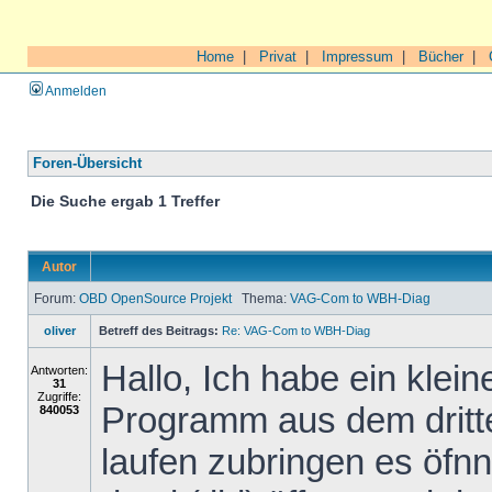
Home
|
Privat
|
Impressum
|
Bücher
|
Anmelden
Foren-Übersicht
Die Suche ergab 1 Treffer
Autor
Forum:
OBD OpenSource Projekt
Thema:
VAG-Com to WBH-Diag
oliver
Betreff des Beitrags:
Re: VAG-Com to WBH-Diag
Hallo, Ich habe ein klei
Antworten:
31
Zugriffe:
Programm aus dem dritte
840053
laufen zubringen es öfn