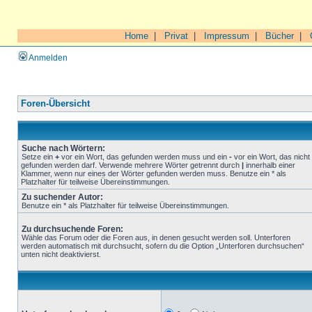
Home
|
Privat
|
Impressum
|
Bücher
|
Anmelden
Foren-Übersicht
Suche nach Wörtern:
Setze ein
+
vor ein Wort, das gefunden werden muss und ein
-
vor ein Wort, das nicht
gefunden werden darf. Verwende mehrere Wörter getrennt durch
|
innerhalb einer
Klammer, wenn nur eines der Wörter gefunden werden muss. Benutze ein * als
Platzhalter für teilweise Übereinstimmungen.
Zu suchender Autor:
Benutze ein * als Platzhalter für teilweise Übereinstimmungen.
Zu durchsuchende Foren:
Wähle das Forum oder die Foren aus, in denen gesucht werden soll. Unterforen
werden automatisch mit durchsucht, sofern du die Option „Unterforen durchsuchen“
unten nicht deaktivierst.