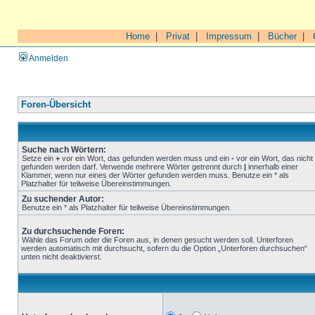
Home
|
Privat
|
Impressum
|
Bücher
|
Anmelden
Foren-Übersicht
Suche nach Wörtern:
Setze ein
+
vor ein Wort, das gefunden werden muss und ein
-
vor ein Wort, das nicht
gefunden werden darf. Verwende mehrere Wörter getrennt durch
|
innerhalb einer
Klammer, wenn nur eines der Wörter gefunden werden muss. Benutze ein * als
Platzhalter für teilweise Übereinstimmungen.
Zu suchender Autor:
Benutze ein * als Platzhalter für teilweise Übereinstimmungen.
Zu durchsuchende Foren:
Wähle das Forum oder die Foren aus, in denen gesucht werden soll. Unterforen
werden automatisch mit durchsucht, sofern du die Option „Unterforen durchsuchen“
unten nicht deaktivierst.