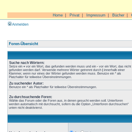
Home
|
Privat
|
Impressum
|
Bücher
|
Anmelden
Foren-Übersicht
Suche nach Wörtern:
Setze ein
+
vor ein Wort, das gefunden werden muss und ein
-
vor ein Wort, das nicht
gefunden werden darf. Verwende mehrere Wörter getrennt durch
|
innerhalb einer
Klammer, wenn nur eines der Wörter gefunden werden muss. Benutze ein * als
Platzhalter für teilweise Übereinstimmungen.
Zu suchender Autor:
Benutze ein * als Platzhalter für teilweise Übereinstimmungen.
Zu durchsuchende Foren:
Wähle das Forum oder die Foren aus, in denen gesucht werden soll. Unterforen
werden automatisch mit durchsucht, sofern du die Option „Unterforen durchsuchen“
unten nicht deaktivierst.