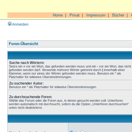
Home
|
Privat
|
Impressum
|
Bücher
|
Anmelden
Foren-Übersicht
Suche nach Wörtern:
Setze ein
+
vor ein Wort, das gefunden werden muss und ein
-
vor ein Wort, das nicht
gefunden werden darf. Verwende mehrere Wörter getrennt durch
|
innerhalb einer
Klammer, wenn nur eines der Wörter gefunden werden muss. Benutze ein * als
Platzhalter für teilweise Übereinstimmungen.
Zu suchender Autor:
Benutze ein * als Platzhalter für teilweise Übereinstimmungen.
Zu durchsuchende Foren:
Wähle das Forum oder die Foren aus, in denen gesucht werden soll. Unterforen
werden automatisch mit durchsucht, sofern du die Option „Unterforen durchsuchen“
unten nicht deaktivierst.