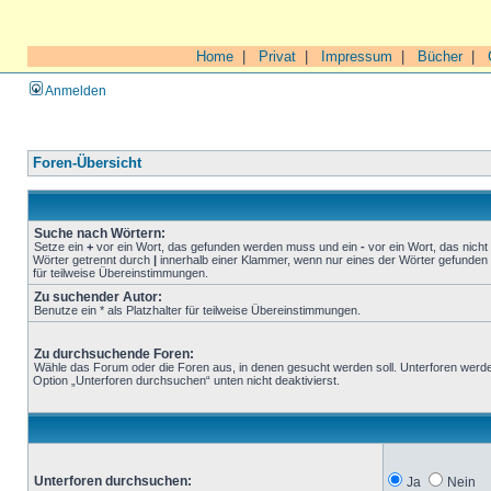
Home
|
Privat
|
Impressum
|
Bücher
|
Anmelden
Foren-Übersicht
Suche nach Wörtern:
Setze ein
+
vor ein Wort, das gefunden werden muss und ein
-
vor ein Wort, das nich
Wörter getrennt durch
|
innerhalb einer Klammer, wenn nur eines der Wörter gefunden 
für teilweise Übereinstimmungen.
Zu suchender Autor:
Benutze ein * als Platzhalter für teilweise Übereinstimmungen.
Zu durchsuchende Foren:
Wähle das Forum oder die Foren aus, in denen gesucht werden soll. Unterforen werde
Option „Unterforen durchsuchen“ unten nicht deaktivierst.
Unterforen durchsuchen:
Ja
Nein