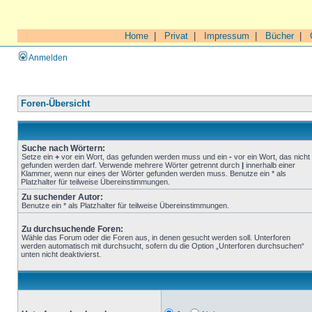
Home
|
Privat
|
Impressum
|
Bücher
|
Anmelden
Foren-Übersicht
Suche nach Wörtern:
Setze ein
+
vor ein Wort, das gefunden werden muss und ein
-
vor ein Wort, das nicht
gefunden werden darf. Verwende mehrere Wörter getrennt durch
|
innerhalb einer
Klammer, wenn nur eines der Wörter gefunden werden muss. Benutze ein * als
Platzhalter für teilweise Übereinstimmungen.
Zu suchender Autor:
Benutze ein * als Platzhalter für teilweise Übereinstimmungen.
Zu durchsuchende Foren:
Wähle das Forum oder die Foren aus, in denen gesucht werden soll. Unterforen
werden automatisch mit durchsucht, sofern du die Option „Unterforen durchsuchen“
unten nicht deaktivierst.