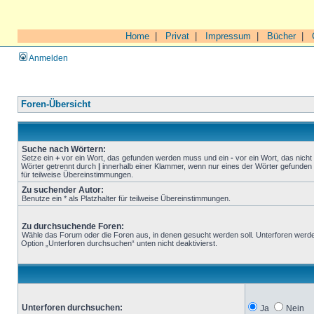
Home
|
Privat
|
Impressum
|
Bücher
|
Anmelden
Foren-Übersicht
Suche nach Wörtern:
Setze ein
+
vor ein Wort, das gefunden werden muss und ein
-
vor ein Wort, das nich
Wörter getrennt durch
|
innerhalb einer Klammer, wenn nur eines der Wörter gefunden 
für teilweise Übereinstimmungen.
Zu suchender Autor:
Benutze ein * als Platzhalter für teilweise Übereinstimmungen.
Zu durchsuchende Foren:
Wähle das Forum oder die Foren aus, in denen gesucht werden soll. Unterforen werde
Option „Unterforen durchsuchen“ unten nicht deaktivierst.
Unterforen durchsuchen:
Ja
Nein