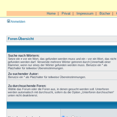
Home
|
Privat
|
Impressum
|
Bücher
|
Anmelden
Foren-Übersicht
Suche nach Wörtern:
Setze ein
+
vor ein Wort, das gefunden werden muss und ein
-
vor ein Wort, das nicht
gefunden werden darf. Verwende mehrere Wörter getrennt durch
|
innerhalb einer
Klammer, wenn nur eines der Wörter gefunden werden muss. Benutze ein * als
Platzhalter für teilweise Übereinstimmungen.
Zu suchender Autor:
Benutze ein * als Platzhalter für teilweise Übereinstimmungen.
Zu durchsuchende Foren:
Wähle das Forum oder die Foren aus, in denen gesucht werden soll. Unterforen
werden automatisch mit durchsucht, sofern du die Option „Unterforen durchsuchen“
unten nicht deaktivierst.