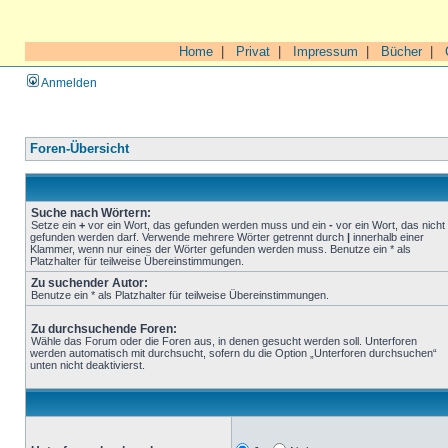
Home
|
Privat
|
Impressum
|
Bücher
|
Anmelden
Foren-Übersicht
Suche nach Wörtern:
Setze ein
+
vor ein Wort, das gefunden werden muss und ein
-
vor ein Wort, das nicht
gefunden werden darf. Verwende mehrere Wörter getrennt durch
|
innerhalb einer
Klammer, wenn nur eines der Wörter gefunden werden muss. Benutze ein * als
Platzhalter für teilweise Übereinstimmungen.
Zu suchender Autor:
Benutze ein * als Platzhalter für teilweise Übereinstimmungen.
Zu durchsuchende Foren:
Wähle das Forum oder die Foren aus, in denen gesucht werden soll. Unterforen
werden automatisch mit durchsucht, sofern du die Option „Unterforen durchsuchen“
unten nicht deaktivierst.