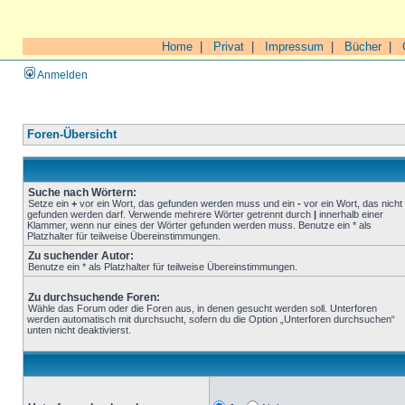
Home
|
Privat
|
Impressum
|
Bücher
|
Anmelden
Foren-Übersicht
Suche nach Wörtern:
Setze ein
+
vor ein Wort, das gefunden werden muss und ein
-
vor ein Wort, das nicht
gefunden werden darf. Verwende mehrere Wörter getrennt durch
|
innerhalb einer
Klammer, wenn nur eines der Wörter gefunden werden muss. Benutze ein * als
Platzhalter für teilweise Übereinstimmungen.
Zu suchender Autor:
Benutze ein * als Platzhalter für teilweise Übereinstimmungen.
Zu durchsuchende Foren:
Wähle das Forum oder die Foren aus, in denen gesucht werden soll. Unterforen
werden automatisch mit durchsucht, sofern du die Option „Unterforen durchsuchen“
unten nicht deaktivierst.