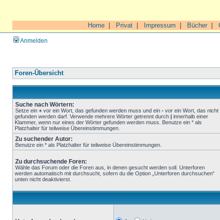
Home
|
Privat
|
Impressum
|
Bücher
|
Anmelden
Foren-Übersicht
Suche nach Wörtern:
Setze ein
+
vor ein Wort, das gefunden werden muss und ein
-
vor ein Wort, das nicht
gefunden werden darf. Verwende mehrere Wörter getrennt durch
|
innerhalb einer
Klammer, wenn nur eines der Wörter gefunden werden muss. Benutze ein * als
Platzhalter für teilweise Übereinstimmungen.
Zu suchender Autor:
Benutze ein * als Platzhalter für teilweise Übereinstimmungen.
Zu durchsuchende Foren:
Wähle das Forum oder die Foren aus, in denen gesucht werden soll. Unterforen
werden automatisch mit durchsucht, sofern du die Option „Unterforen durchsuchen“
unten nicht deaktivierst.