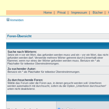
Home
|
Privat
|
Impressum
|
Bücher
|
Anmelden
Foren-Übersicht
Suche nach Wörtern:
Setze ein
+
vor ein Wort, das gefunden werden muss und ein
-
vor ein Wort, das nicht
gefunden werden darf. Verwende mehrere Wörter getrennt durch
|
innerhalb einer
Klammer, wenn nur eines der Wörter gefunden werden muss. Benutze ein * als
Platzhalter für teilweise Übereinstimmungen.
Zu suchender Autor:
Benutze ein * als Platzhalter für teilweise Übereinstimmungen.
Zu durchsuchende Foren:
Wähle das Forum oder die Foren aus, in denen gesucht werden soll. Unterforen
werden automatisch mit durchsucht, sofern du die Option „Unterforen durchsuchen“
unten nicht deaktivierst.