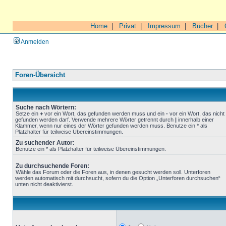
Home
|
Privat
|
Impressum
|
Bücher
|
Anmelden
Foren-Übersicht
Suche nach Wörtern:
Setze ein
+
vor ein Wort, das gefunden werden muss und ein
-
vor ein Wort, das nicht
gefunden werden darf. Verwende mehrere Wörter getrennt durch
|
innerhalb einer
Klammer, wenn nur eines der Wörter gefunden werden muss. Benutze ein * als
Platzhalter für teilweise Übereinstimmungen.
Zu suchender Autor:
Benutze ein * als Platzhalter für teilweise Übereinstimmungen.
Zu durchsuchende Foren:
Wähle das Forum oder die Foren aus, in denen gesucht werden soll. Unterforen
werden automatisch mit durchsucht, sofern du die Option „Unterforen durchsuchen“
unten nicht deaktivierst.