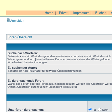
Home
|
Privat
|
Impressum
|
Bücher
|
Anmelden
Foren-Übersicht
Suche nach Wörtern:
Setze ein
+
vor ein Wort, das gefunden werden muss und ein
-
vor ein Wort, das nich
Wörter getrennt durch
|
innerhalb einer Klammer, wenn nur eines der Wörter gefunden 
für teilweise Übereinstimmungen.
Zu suchender Autor:
Benutze ein * als Platzhalter für teilweise Übereinstimmungen.
Zu durchsuchende Foren:
Wähle das Forum oder die Foren aus, in denen gesucht werden soll. Unterforen werde
Option „Unterforen durchsuchen“ unten nicht deaktivierst.
Unterforen durchsuchen:
Ja
Nein